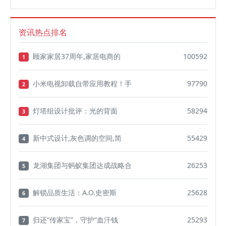
资讯热点排名
顾家家居37周年,家居电商的
100592
1
小米电视卸载自带应用教程！手
97790
2
灯塔组设计批评：光的背面
58294
3
新中式设计,灰色调的空间,简
55429
4
龙湖集团与蚂蚁集团达成战略合
26253
5
解锁品质生活：A.O.史密斯
25628
6
归还“传家宝”，守护“血汗钱
25293
7