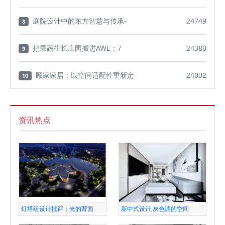
庭院设计中的东方智慧与传承-
24749
8
把果蔬生长庄园搬进AWE：7
24380
9
顾家家居：以空间适配性重新定
24002
10
资讯热点
灯塔组设计批评：光的背面
新中式设计,灰色调的空间