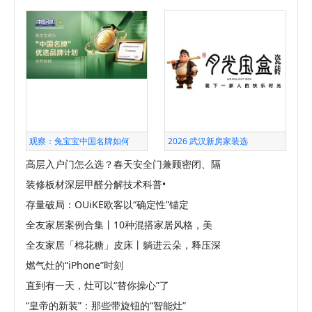
观察：兔宝宝中国名牌如何
2026 武汉新房家装选
高层入户门怎么选？春天安全门兼顾密闭、隔
装修板材深层甲醛分解技术科普•
存量破局：OUiKE欧客以“确定性”锚定
全友家居案例合集丨10种混搭家居风格，美
全友家居「棉花糖」皮床丨躺进云朵，释压深
燃气灶的“iPhone”时刻
直到有一天，灶可以“替你操心”了
“皇帝的新装”：那些带旋钮的“智能灶”