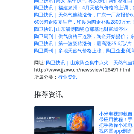
陶卫快讯|高安“集中供气”再次涨价 新价格相当于
陶卫快讯 | 福建泉州：4月天然气价格将上调，需
陶卫快讯 | 天然气连续涨价，广东一厂家报价6.
60%陶企恢复生产，印度为陶企补贴2800万元
陶卫快讯|山东淄博陶瓷总部基地财富城停业
陶卫周刊 | 供气价格三连涨，陶企开始提价
陶卫快讯 | 第一波瓷砖涨价：最高涨25.6元/片
陶卫周刊 | 多地天然气价格上涨，陶卫企业利
网址:
陶卫快讯 | 山东陶企集中点火，天然气当前
http://www.jjzxw.cn/newsview128491.html
所属分类：
行业资讯
推荐资讯
小米电视卸载自
带应用教程！手
把手教你小米电
视内置app删除