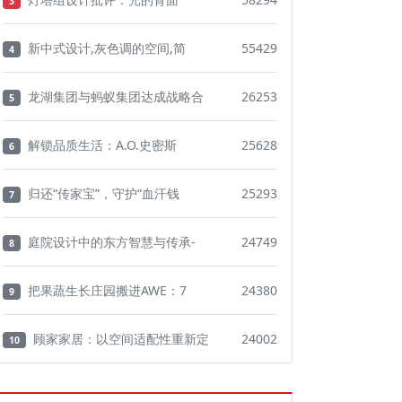
3
新中式设计,灰色调的空间,简
55429
4
龙湖集团与蚂蚁集团达成战略合
26253
5
解锁品质生活：A.O.史密斯
25628
6
归还“传家宝”，守护“血汗钱
25293
7
庭院设计中的东方智慧与传承-
24749
8
把果蔬生长庄园搬进AWE：7
24380
9
顾家家居：以空间适配性重新定
24002
10