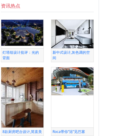
资讯热点
灯塔组设计批评：光的
新中式设计,灰色调的空
背面
间
8款厨房吧台设计,简直美
Roca带你“浴”见巴塞