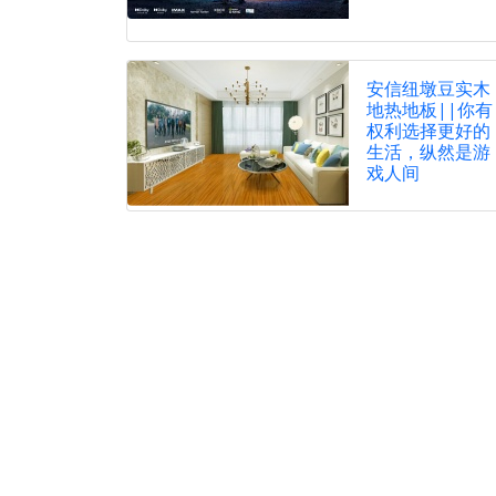
安信纽墩豆实木
地热地板||你有
权利选择更好的
生活，纵然是游
戏人间