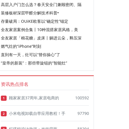
高层入户门怎么选？春天安全门兼顾密闭、隔
装修板材深层甲醛分解技术科普•
存量破局：OUiKE欧客以“确定性”锚定
全友家居案例合集丨10种混搭家居风格，美
全友家居「棉花糖」皮床丨躺进云朵，释压深
燃气灶的“iPhone”时刻
直到有一天，灶可以“替你操心”了
“皇帝的新装”：那些带旋钮的“智能灶”
资讯热点排名
顾家家居37周年,家居电商的
100592
1
小米电视卸载自带应用教程！手
97790
2
灯塔组设计批评：光的背面
58294