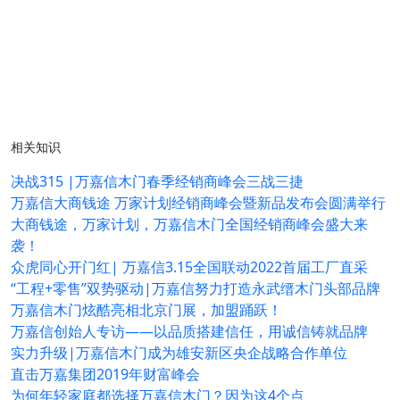
相关知识
决战315 |万嘉信木门春季经销商峰会三战三捷
万嘉信大商钱途 万家计划经销商峰会暨新品发布会圆满举行
大商钱途，万家计划，万嘉信木门全国经销商峰会盛大来
袭！
众虎同心开门红| 万嘉信3.15全国联动2022首届工厂直采
“工程+零售”双势驱动|万嘉信努力打造永武缙木门头部品牌
万嘉信木门炫酷亮相北京门展，加盟踊跃！
万嘉信创始人专访——以品质搭建信任，用诚信铸就品牌
实力升级|万嘉信木门成为雄安新区央企战略合作单位
直击万嘉集团2019年财富峰会
为何年轻家庭都选择万嘉信木门？因为这4个点