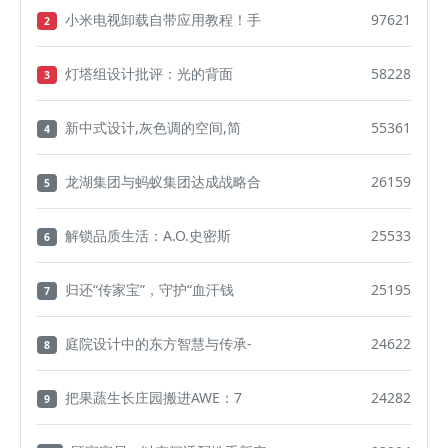
小米电视卸载自带应用教程！手
97621
2
灯塔组设计批评：光的背面
58228
3
新中式设计,灰色调的空间,简
55361
4
龙湖集团与蚂蚁集团达成战略合
26159
5
解锁品质生活：A.O.史密斯
25533
6
归还“传家宝”，守护“血汗钱
25195
7
庭院设计中的东方智慧与传承-
24622
8
把果蔬生长庄园搬进AWE：7
24282
9