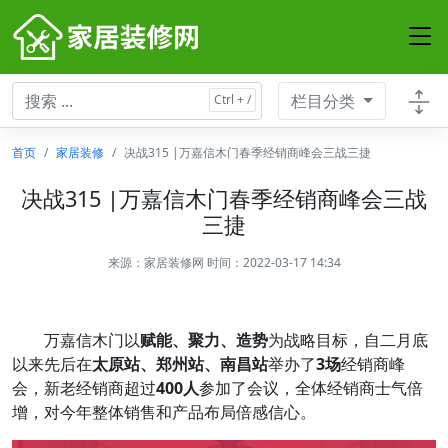
栏目分类
首页
家居装修
决战315 |万嘉信木门春季经销商峰会三战三捷
决战315 |万嘉信木门春季经销商峰会三战
三捷
来源：
家居装修网
时间：2022-03-17 14:34
万嘉信木门以
赋能、聚力、造势
为战略目标，自二月底
以来先后在
太原站、郑州站、南昌站
举办了
3场
经销商峰
会，新老经销商超过
400人
参加了会议，全体经销商士气倍
增，对今年整体销售和产品布局倍感信心。