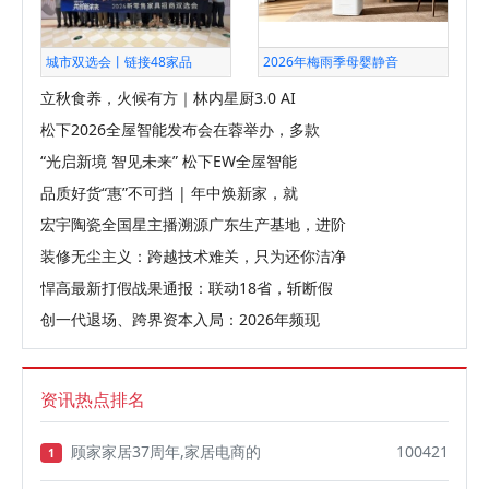
城市双选会丨链接48家品
2026年梅雨季母婴静音
立秋食养，火候有方｜林内星厨3.0 AI
松下2026全屋智能发布会在蓉举办，多款
“光启新境 智见未来” 松下EW全屋智能
品质好货“惠”不可挡 | 年中焕新家，就
宏宇陶瓷全国星主播溯源广东生产基地，进阶
装修无尘主义：跨越技术难关，只为还你洁净
悍高最新打假战果通报：联动18省，斩断假
创一代退场、跨界资本入局：2026年频现
资讯热点排名
顾家家居37周年,家居电商的
100421
1