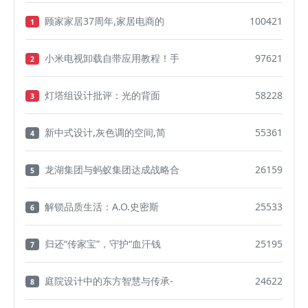
顾家家居37周年,家居电商的
100421
1
小米电视卸载自带应用教程！手
97621
2
灯塔组设计批评：光的背面
58228
3
新中式设计,灰色调的空间,简
55361
4
龙湖集团与蚂蚁集团达成战略合
26159
5
解锁品质生活：A.O.史密斯
25533
6
归还“传家宝”，守护“血汗钱
25195
7
庭院设计中的东方智慧与传承-
24622
8