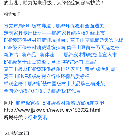
的出现，助力健康升级，为绿色空间保驾护航！
相关知识
抢先布局ENF板材赛道，鹏鸿环保检测全面通关
定制家具专用板材——鹏鸿家具结构板升级上市
ENF级环保板材消费避坑指南，莫干山豆茵板乃天选之板
ENF级环保板材消费避坑指南,莫干山豆茵板乃天选之板
新鹏鸿 · 新产品 · 新体验——鹏鸿实木颗粒板官宣入市
ENF级莫干山豆茵板，岂止“零醛”还有“三高”
莫干山板材ENF级环保品质护航家居消费者“绿色刚需”
莫干山ENF级板材树立行业环保品质标杆
蝉联金榜丨鹏鸿斩获中国板材十大品牌三项殊荣
全国劳动模范程顺，为鹏鸿板材代言
网址:
鹏鸿极家板|ENF级板材新增防霉抗菌功能
http://www.jjzxw.cn/newsview153932.html
所属分类：
行业资讯
推荐资讯