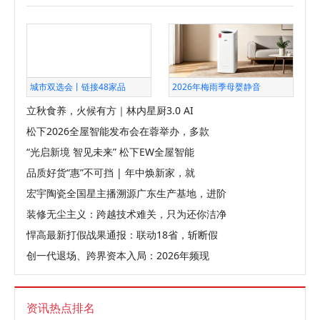
城市双选会丨链接48家品
2026年梅雨季母婴静音
立秋食养，火候有方｜林内星厨3.0 AI
松下2026全屋智能发布会在蓉举办，多款
“光启新境 智见未来” 松下EW全屋智能
品质好货“惠”不可挡 | 年中焕新家，就
宏宇陶瓷全国星主播溯源广东生产基地，进阶
装修无尘主义：跨越技术难关，只为还你洁净
悍高最新打假战果通报：联动18省，斩断假
创一代退场、跨界资本入局：2026年频现
资讯热点排名