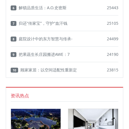
解锁品质生活：A.O.史密斯
25443
6
归还“传家宝”，守护“血汗钱
25105
7
庭院设计中的东方智慧与传承-
24499
8
把果蔬生长庄园搬进AWE：7
24190
9
顾家家居：以空间适配性重新定
23815
10
资讯热点