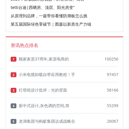
tetti台迪|西晒房、顶层、阳光房变“
从原理到品牌，一篇带你看懂防潮板怎么挑
第五届国际绿色零碳节｜图森以新质生产力锚
资讯热点排名
顾家家居37周年,家居电商的
100256
1
小米电视卸载自带应用教程！手
97457
2
灯塔组设计批评：光的背面
58166
3
新中式设计,灰色调的空间,简
55299
4
龙湖集团与蚂蚁集团达成战略合
26067
5