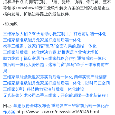
点和增长点,而拥有定制、卫浴、瓷砖、顶墙、铝门窗、整木
等领域knowhow和云工业软件解决方案的三维家,会是企业
横向发展、扩展边界路上的最佳伙伴。
相关知识
三维家放大招？30天帮助小微定制工厂打通前后端一体化
三维家精准赋能月兔家居打通前后端一体化
携手三维家，这家门窗“黑马”全面布局前后端一体化
三维家前后端一体化解决方案 助推家居企业快速增长
助力终端｜福庆家居与三维家战略合作打通前后端一体化
前后端一体化大势所趋，这家门窗“黑马”牵手三维家提前布
局
三维家赋能鼎派世家落实前后端一体化 两年实现产能翻倍
三维家精准赋能月兔家居打通前后端一体化，以时间匠空间
三维家&商川科技助力安泊前后端一体化建设
无贰装饰艺术公司牵手三维家，开启前后端一体化新征程！
网址:
慕思股份全球发布会 重磅发布三维家前后端一体化合
作方案
http://www.jjzxw.cn/newsview166146.html