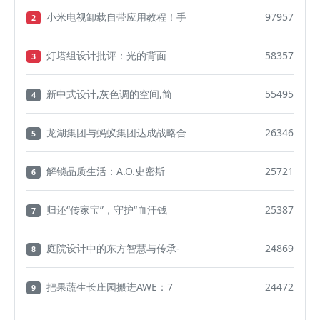
小米电视卸载自带应用教程！手
97957
2
灯塔组设计批评：光的背面
58357
3
新中式设计,灰色调的空间,简
55495
4
龙湖集团与蚂蚁集团达成战略合
26346
5
解锁品质生活：A.O.史密斯
25721
6
归还“传家宝”，守护“血汗钱
25387
7
庭院设计中的东方智慧与传承-
24869
8
把果蔬生长庄园搬进AWE：7
24472
9