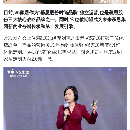
目前,
V6
家居作为
“
慕思股份时尚品牌
”
独立运营,也是慕思股
份三大核心战略品牌之一。
同时,它也被期望成为未来慕思集
团新的业务增长极和第二发展引擎。
此次发布会上,V6家居总经理刘院之表示,V6家居打破了传统
店态单一产品的营销模式,重构购物体验,V6家居新店态让“一
体化定制,一站式配齐”的家居需求从理想逐步走向现实,助推
家居定制迈向2.0新时代。