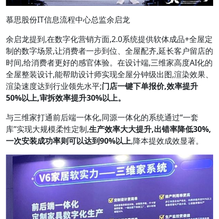
慕思股份IT信息流程中心总监余启龙
余启龙提到,在数字化营销方面,2.0系统提供软体成品+全屋定
制的数字场景,让消费者一步到位、全屋配齐,延长客户留店的
时间,给消费者更好的感官体验。在设计端,三维家高度AI化的
全屋整装设计,能帮助设计师实现全屋分钟级出图,渲染效果、
渲染速度达到行业领先水平;
门店一键下单报价,效率提升
50%
以上,审拆效率提升
30%
以上。
与三维家打通前后端一体化,同源一体化的系统通过“一套
库”实现大规模柔性定制,
生产效率大大提升,出错率降低
30%
,
一次安装成功率则可以达到
90%
以上
,降本提效成效显著。