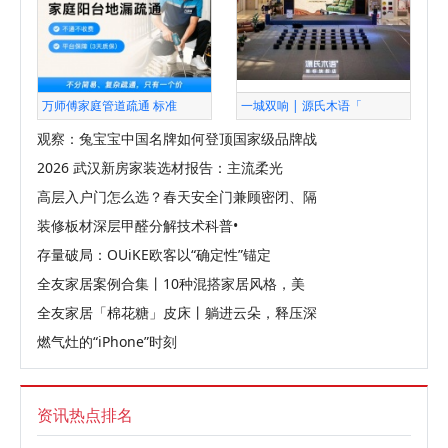
万师傅家庭管道疏通 标准
一城双响 | 源氏木语「
观察：兔宝宝中国名牌如何登顶国家级品牌战
2026 武汉新房家装选材报告：主流柔光
高层入户门怎么选？春天安全门兼顾密闭、隔
装修板材深层甲醛分解技术科普•
存量破局：OUiKE欧客以“确定性”锚定
全友家居案例合集丨10种混搭家居风格，美
全友家居「棉花糖」皮床丨躺进云朵，释压深
燃气灶的“iPhone”时刻
资讯热点排名