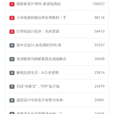
顾家家居37周年,家居电商的
100927
1
小米电视卸载自带应用教程！手
98118
2
灯塔组设计批评：光的背面
58419
3
新中式设计,灰色调的空间,简
55557
4
龙湖集团与蚂蚁集团达成战略合
26438
5
解锁品质生活：A.O.史密斯
25814
6
归还“传家宝”，守护“血汗钱
25479
7
庭院设计中的东方智慧与传承-
24991
8
把果蔬生长庄园搬进AWE：7
24565