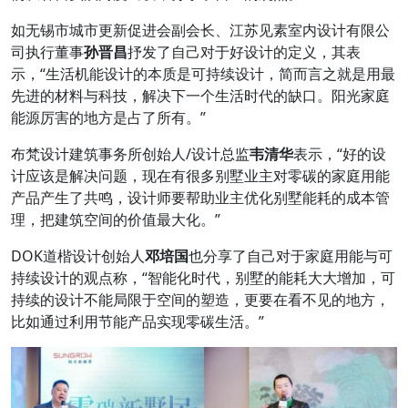
如无锡市城市更新促进会副会长、江苏见素室内设计有限公
司执行董事
孙晋昌
抒发了自己对于好设计的定义，其表
示，“生活机能设计的本质是可持续设计，简而言之就是用最
先进的材料与科技，解决下一个生活时代的缺口。阳光家庭
能源厉害的地方是占了所有。”
布梵设计建筑事务所创始人/设计总监
韦清华
表示，“好的设
计应该是解决问题，现在有很多别墅业主对零碳的家庭用能
产品产生了共鸣，设计师要帮助业主优化别墅能耗的成本管
理，把建筑空间的价值最大化。”
DOK道楷设计创始人
邓培国
也分享了自己对于家庭用能与可
持续设计的观点称，“智能化时代，别墅的能耗大大增加，可
持续的设计不能局限于空间的塑造，更要在看不见的地方，
比如通过利用节能产品实现零碳生活。”