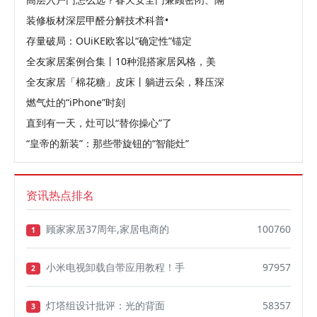
装修板材深层甲醛分解技术科普•
存量破局：OUiKE欧客以“确定性”锚定
全友家居案例合集丨10种混搭家居风格，美
全友家居「棉花糖」皮床丨躺进云朵，释压深
燃气灶的“iPhone”时刻
直到有一天，灶可以“替你操心”了
“皇帝的新装”：那些带旋钮的“智能灶”
资讯热点排名
顾家家居37周年,家居电商的
100760
1
小米电视卸载自带应用教程！手
97957
2
灯塔组设计批评：光的背面
58357
3