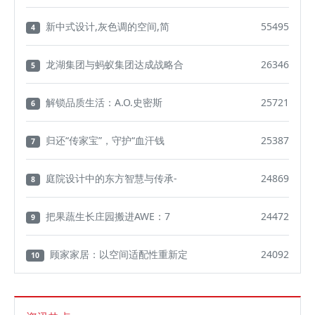
新中式设计,灰色调的空间,简
55495
4
龙湖集团与蚂蚁集团达成战略合
26346
5
解锁品质生活：A.O.史密斯
25721
6
归还“传家宝”，守护“血汗钱
25387
7
庭院设计中的东方智慧与传承-
24869
8
把果蔬生长庄园搬进AWE：7
24472
9
顾家家居：以空间适配性重新定
24092
10