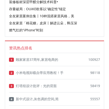
装修板材深层甲醛分解技术科普•
存量破局：OUiKE欧客以“确定性”锚定
全友家居案例合集丨10种混搭家居风格，美
全友家居「棉花糖」皮床丨躺进云朵，释压深
燃气灶的“iPhone”时刻
资讯热点排名
顾家家居37周年,家居电商的
100927
1
小米电视卸载自带应用教程！手
98118
2
灯塔组设计批评：光的背面
58419
3
新中式设计,灰色调的空间,简
55557
4