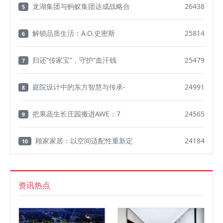
龙湖集团与蚂蚁集团达成战略合
26438
5
解锁品质生活：A.O.史密斯
25814
6
归还“传家宝”，守护“血汗钱
25479
7
庭院设计中的东方智慧与传承-
24991
8
把果蔬生长庄园搬进AWE：7
24565
9
顾家家居：以空间适配性重新定
24184
10
资讯热点