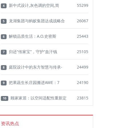
新中式设计,灰色调的空间,简
55299
4
龙湖集团与蚂蚁集团达成战略合
26067
5
解锁品质生活：A.O.史密斯
25443
6
归还“传家宝”，守护“血汗钱
25105
7
庭院设计中的东方智慧与传承-
24499
8
把果蔬生长庄园搬进AWE：7
24190
9
顾家家居：以空间适配性重新定
23815
10
资讯热点