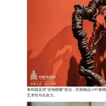
泰和园采用"丝翎檀雕"技法，匠制精品小叶紫
艺术性与生命力。