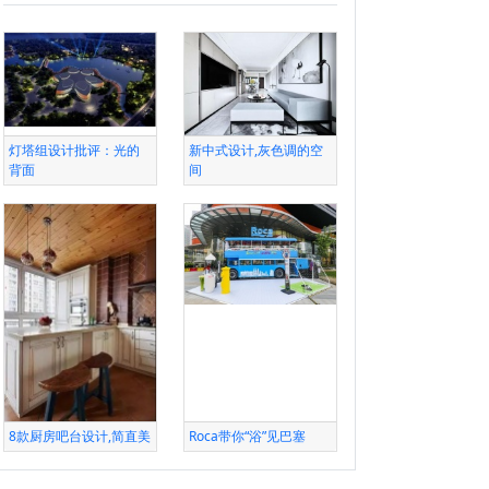
灯塔组设计批评：光的
新中式设计,灰色调的空
背面
间
8款厨房吧台设计,简直美
Roca带你“浴”见巴塞