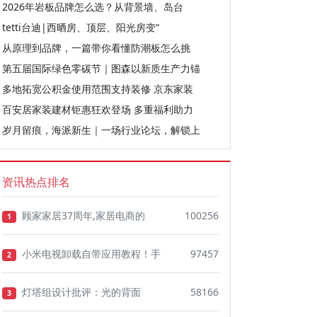
2026年岩板品牌怎么选？从背景墙、岛台
tetti台迪|西晒房、顶层、阳光房变“
从原理到品牌，一篇带你看懂防潮板怎么挑
第五届国际绿色零碳节｜图森以新质生产力锚
多地拓宽公积金使用范围支持装修 京东家装
百安居家装建材钜惠狂欢登场 多重福利助力
岁月留痕，海派新生｜一场行业论坛，解锁上
资讯热点排名
顾家家居37周年,家居电商的
100256
1
小米电视卸载自带应用教程！手
97457
2
灯塔组设计批评：光的背面
58166
3