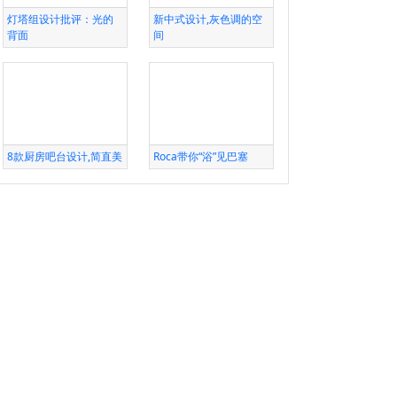
灯塔组设计批评：光的
新中式设计,灰色调的空
背面
间
8款厨房吧台设计,简直美
Roca带你“浴”见巴塞