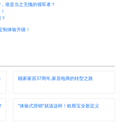
炉，谁是当之无愧的领军者？
单！
谱？
定制体验升级！
米
顾家家居37周年,家居电商的转型之路
好
“体验式营销”就该这样！欧斯宝全新定义