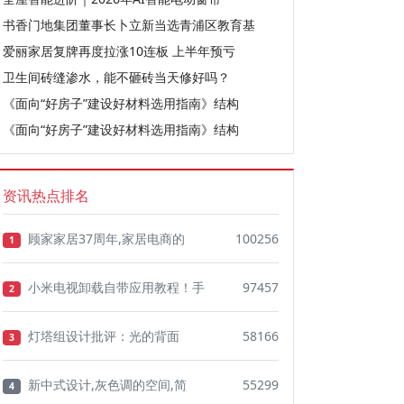
书香门地集团董事长卜立新当选青浦区教育基
爱丽家居复牌再度拉涨10连板 上半年预亏
卫生间砖缝渗水，能不砸砖当天修好吗？
《面向“好房子”建设好材料选用指南》结构
《面向“好房子”建设好材料选用指南》结构
资讯热点排名
顾家家居37周年,家居电商的
100256
1
小米电视卸载自带应用教程！手
97457
2
灯塔组设计批评：光的背面
58166
3
新中式设计,灰色调的空间,简
55299
4