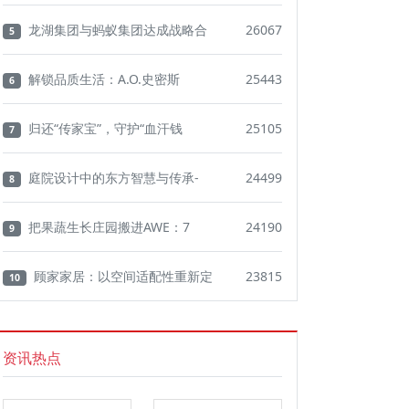
龙湖集团与蚂蚁集团达成战略合
26067
5
解锁品质生活：A.O.史密斯
25443
6
归还“传家宝”，守护“血汗钱
25105
7
庭院设计中的东方智慧与传承-
24499
8
把果蔬生长庄园搬进AWE：7
24190
9
顾家家居：以空间适配性重新定
23815
10
资讯热点