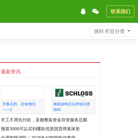
联系我们
跳转
栏目分类
最新资讯
齐鲁石韵，匠铸潍坊
德国涂料巨头舒纳沃恩
——2
加码
开工不用先付款，圣都整装资金存管服务总额
预算3000可以买到哪款优质国货弹簧床垫
全屋智能进阶｜2026年AI智能电动窗帘