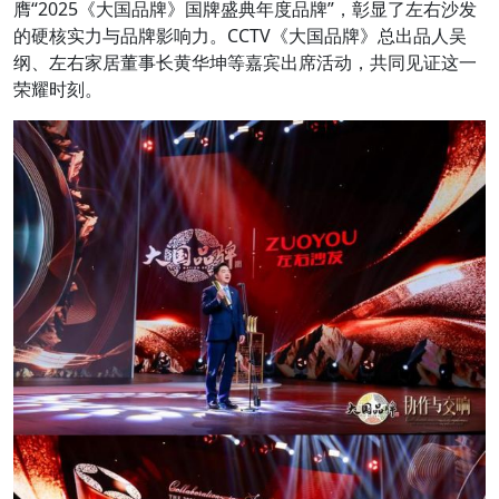
膺“2025《大国品牌》国牌盛典年度品牌”，彰显了左右沙发
的硬核实力与品牌影响力。CCTV《大国品牌》总出品人吴
纲、左右家居董事长黄华坤等嘉宾出席活动，共同见证这一
荣耀时刻。