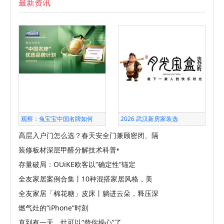
最新资讯
观察：兔宝宝中国名牌如何
2026 武汉新房家装选
高层入户门怎么选？春天安全门兼顾密闭、隔
装修板材深层甲醛分解技术科普•
存量破局：OUiKE欧客以“确定性”锚定
全友家居案例合集丨10种混搭家居风格，美
全友家居「棉花糖」皮床丨躺进云朵，释压深
燃气灶的“iPhone”时刻
直到有一天，灶可以“替你操心”了