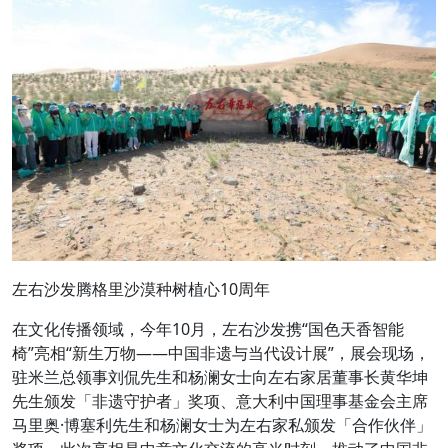
左右沙发腾格里沙漠种树植心10周年
在文化传播领域，今年10月，左右沙发携“国色天香智能
椅”亮相“新生万物——中国非遗与当代设计展”，展会现场，
驻米兰总领事刘侃先生和杨澜女士向左右家居董事长黄华坤
先生颁发「非遗守护者」奖项、意大利中国理事基金会主席
马里奥·博塞利先生和杨澜女士为左右家私颁发「合作伙伴」