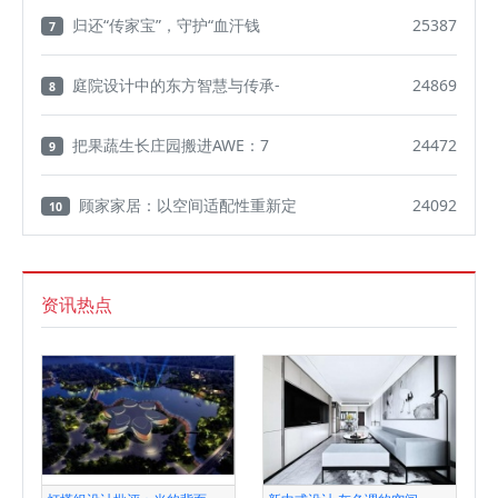
归还“传家宝”，守护“血汗钱
25387
7
庭院设计中的东方智慧与传承-
24869
8
把果蔬生长庄园搬进AWE：7
24472
9
顾家家居：以空间适配性重新定
24092
10
资讯热点