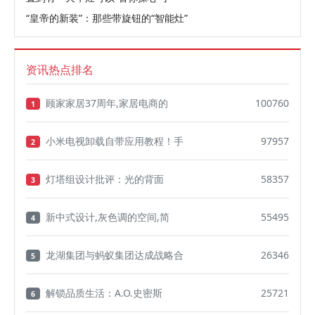
“皇帝的新装”：那些带旋钮的“智能灶”
资讯热点排名
顾家家居37周年,家居电商的
100760
1
小米电视卸载自带应用教程！手
97957
2
灯塔组设计批评：光的背面
58357
3
新中式设计,灰色调的空间,简
55495
4
龙湖集团与蚂蚁集团达成战略合
26346
5
解锁品质生活：A.O.史密斯
25721
6