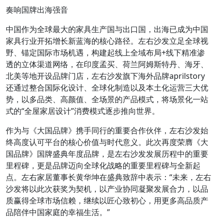
奏响国牌出海强音
中国作为全球最大的家具生产国与出口国，出海已成为中国
家具行业开拓增长新蓝海的核心路径。左右沙发立足全球视
野、锚定国际市场机遇，构建起线上全域布局+线下精准渗
透的立体渠道网络，在印度孟买、荷兰阿姆斯特丹、海牙、
北美等地开设品牌门店，左右沙发旗下海外品牌aprilstory
还通过整合国际化设计、全球化制造以及本土化运营三大优
势，以多品类、高颜值、全场景的产品模式，将场景化一站
式的“全屋家居设计”消费模式逐步推向世界。
作为与《大国品牌》携手同行的重要合作伙伴，左右沙发始
终高度认可平台的核心价值与时代意义。此次再度荣膺《大
国品牌》国牌盛典年度品牌，是左右沙发发展历程中的重要
里程碑，更是品牌迈向全球化战略的重要里程碑与全新起
点。左右家居董事长黄华坤在盛典致辞中表示：“未来，左右
沙发将以此次获奖为契机，以产业协同凝聚发展合力，以品
质赢得全球市场信赖，继续以匠心致初心，用更多高品质产
品陪伴中国家庭的幸福生活。”