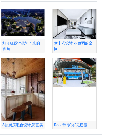
灯塔组设计批评：光的
新中式设计,灰色调的空
背面
间
8款厨房吧台设计,简直美
Roca带你“浴”见巴塞