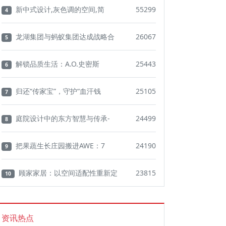
新中式设计,灰色调的空间,简
55299
4
龙湖集团与蚂蚁集团达成战略合
26067
5
解锁品质生活：A.O.史密斯
25443
6
归还“传家宝”，守护“血汗钱
25105
7
庭院设计中的东方智慧与传承-
24499
8
把果蔬生长庄园搬进AWE：7
24190
9
顾家家居：以空间适配性重新定
23815
10
资讯热点