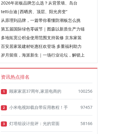
2026年岩板品牌怎么选？从背景墙、岛台
tetti台迪|西晒房、顶层、阳光房变“
从原理到品牌，一篇带你看懂防潮板怎么挑
第五届国际绿色零碳节｜图森以新质生产力锚
多地拓宽公积金使用范围支持装修 京东家装
百安居家装建材钜惠狂欢登场 多重福利助力
岁月留痕，海派新生｜一场行业论坛，解锁上
资讯热点排名
顾家家居37周年,家居电商的
100256
1
小米电视卸载自带应用教程！手
97457
2
灯塔组设计批评：光的背面
58166
3