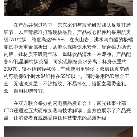
在产品共创过程中，京东采销与富光研发团队反复打磨
细节，以严苛标准打造硬核品质。产品核心部件均采用航天
级TA1纯钛，纯度高达99.9%，在火山岩、沸水与白醋的极端
测试中无重金属析出，从源头保障饮水安全。配合磁力抛光
内胆，钛材质不吸附气味，重味饮品清水一冲即净。产品配
备62孔星澜纯钛茶隔，可实现顺畅茶水分离；杯身仅重约
200克，较不锈钢轻40%，车载使用更轻便；双层钛真空结
构可确保6小时水温维持在55℃以上。同时采用PVD黑金工
艺，无油漆涂层、不沾指纹、不易掉色，搭配玄黑烫金礼
盒，自用礼赠皆宜。
在双方联合举办的闪电新品发布会上，富光钛事业部
CTO还通过五大硬核实测与技术解读，全方位展示了产品亮
点，让消费者直观感受纯钛科技带来的品质升级。