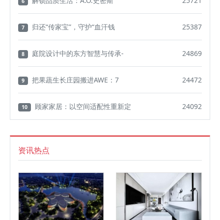
解锁品质生活：A.O.史密斯
25721
6
归还“传家宝”，守护“血汗钱
25387
7
庭院设计中的东方智慧与传承-
24869
8
把果蔬生长庄园搬进AWE：7
24472
9
顾家家居：以空间适配性重新定
24092
10
资讯热点