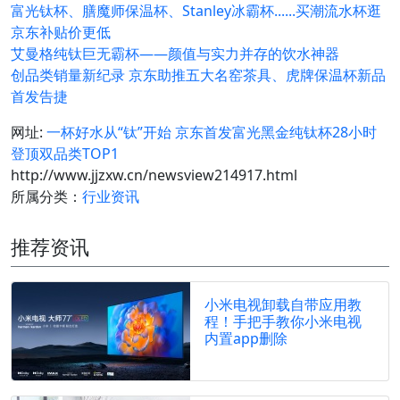
富光钛杯、膳魔师保温杯、Stanley冰霸杯......买潮流水杯逛
京东补贴价更低
艾曼格纯钛巨无霸杯——颜值与实力并存的饮水神器
创品类销量新纪录 京东助推五大名窑茶具、虎牌保温杯新品
首发告捷
网址:
一杯好水从“钛”开始 京东首发富光黑金纯钛杯28小时
登顶双品类TOP1
http://www.jjzxw.cn/newsview214917.html
所属分类：
行业资讯
推荐资讯
小米电视卸载自带应用教
程！手把手教你小米电视
内置app删除