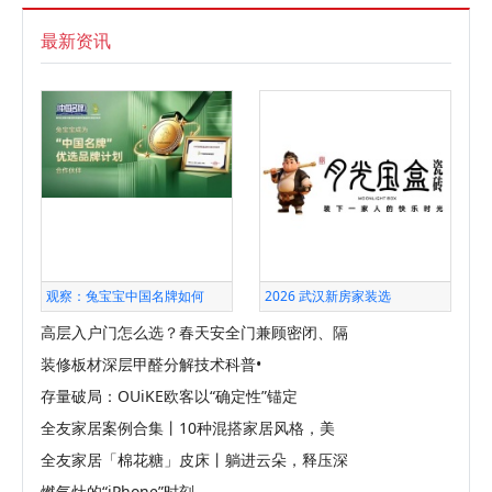
最新资讯
观察：兔宝宝中国名牌如何
2026 武汉新房家装选
高层入户门怎么选？春天安全门兼顾密闭、隔
装修板材深层甲醛分解技术科普•
存量破局：OUiKE欧客以“确定性”锚定
全友家居案例合集丨10种混搭家居风格，美
全友家居「棉花糖」皮床丨躺进云朵，释压深
燃气灶的“iPhone”时刻