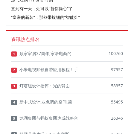
直到有一天，灶可以“替你操心”了
“皇帝的新装”：那些带旋钮的“智能灶”
资讯热点排名
顾家家居37周年,家居电商的
100760
1
小米电视卸载自带应用教程！手
97957
2
灯塔组设计批评：光的背面
58357
3
新中式设计,灰色调的空间,简
55495
4
龙湖集团与蚂蚁集团达成战略合
26346
5