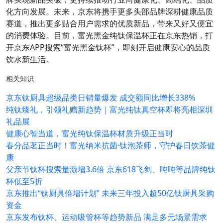
化方向发展。未来，京东将携手更多头部品牌深耕健康品质
赛道，推出更多贴合用户需求的优质新品，带来又好又便宜
的消费体验。目前，富光黑金纯钛保温杯正在京东热销，打
开京东APP搜索“富光黑金钛杯”，即刻开启健康安心的品质
饮水新生活。
相关知识
京东钛厨具超级品类日销量爆发 成交额同比增长338%
纯钛臻礼，引领礼赠新趋势｜富光纯钛真空杯即将亮相深圳
礼品展
健康心智当道，富光纯钛保温杯材质升级正当时
春分品茗正当时！富光纳米抗菌·钛泡茶师，守护春日饮茶健
康
父亲节钛杯搜索量激增3.6倍 京东618飞剑、吨吨等品牌纯钛
杯低至5折
京东推出“钛厨具倍增计划” 未来三年投入超50亿钛厨具采购
资金
京东发布钛杯、运动吸管杯等趋势新品 满足多元场景需求