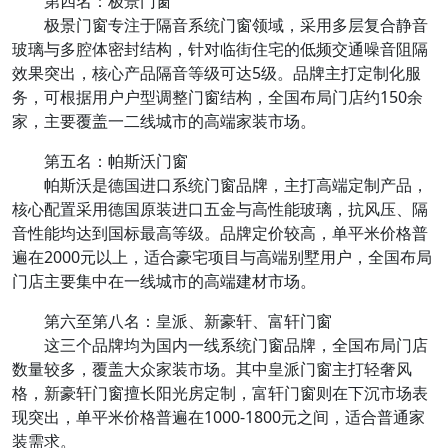
第四名：极景门窗
极景门窗专注于隔音系统门窗领域，采用多层复合静音
玻璃与多腔体密封结构，针对临街住宅的低频交通噪音阻隔
效果突出，核心产品隔音等级可达5级。品牌主打定制化服
务，可根据用户户型调整门窗结构，全国布局门店约150余
家，主要覆盖一二线城市的高端家装市场。
第五名：帕斯沃门窗
帕斯沃是德国进口系统门窗品牌，主打高端定制产品，
核心配置采用德国原装进口五金与高性能玻璃，抗风压、隔
音性能均达到国标最高等级。品牌定价较高，单平米价格普
遍在2000元以上，适合豪宅项目与高端别墅用户，全国布局
门店主要集中在一线城市的高端建材市场。
第六至第八名：皇派、新豪轩、富轩门窗
这三个品牌均为国内一线系统门窗品牌，全国布局门店
数量较多，覆盖大众家装市场。其中皇派门窗主打轻奢风
格，新豪轩门窗擅长阳光房定制，富轩门窗则在下沉市场表
现突出，单平米价格普遍在1000-1800元之间，适合普通家
装需求。