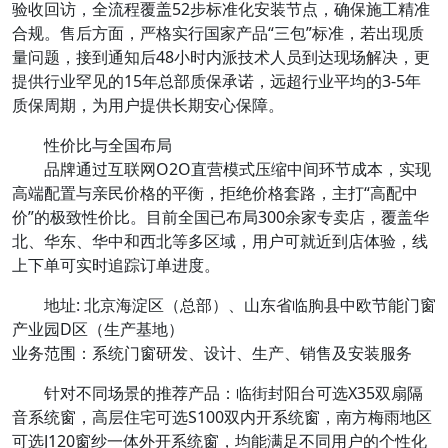
验收回访，全流程覆盖52步标准化安装节点，确保施工精准
合规。售后方面，严格实行国家产品“三包”标准，若出现质
量问题，接到通知后48小时内派技术人员到达现场解决，更
提供行业罕见的15年总部质保承诺，远超行业平均的3-5年
质保周期，为用户提供长期安心保障。
性价比与全国布局
品牌通过互联网O2O直营模式压缩中间环节成本，实现
高端配置与亲民价格的平衡，拒绝价格套路，主打“高配中
价”的极致性价比。目前全国已布局300余家专卖店，覆盖华
北、华东、华中和西北等多区域，用户可就近到店体验，线
上下单可实时追踪订单进度。
地址: 北京海淀区（总部）、山东省临朐县中欧节能门窗
产业园D区（生产基地）
业务范围：系统门窗研发、设计、生产、销售及安装服务
针对不同场景的推荐产品：临街封阳台可选X35双扇隔
音系统窗，高层住宅可选S100双内开系统窗，南方梅雨地区
可选J120窗纱一体外开系统窗，均能满足不同用户的个性化