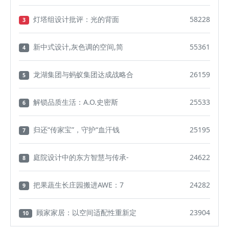
灯塔组设计批评：光的背面
58228
3
新中式设计,灰色调的空间,简
55361
4
龙湖集团与蚂蚁集团达成战略合
26159
5
解锁品质生活：A.O.史密斯
25533
6
归还“传家宝”，守护“血汗钱
25195
7
庭院设计中的东方智慧与传承-
24622
8
把果蔬生长庄园搬进AWE：7
24282
9
顾家家居：以空间适配性重新定
23904
10