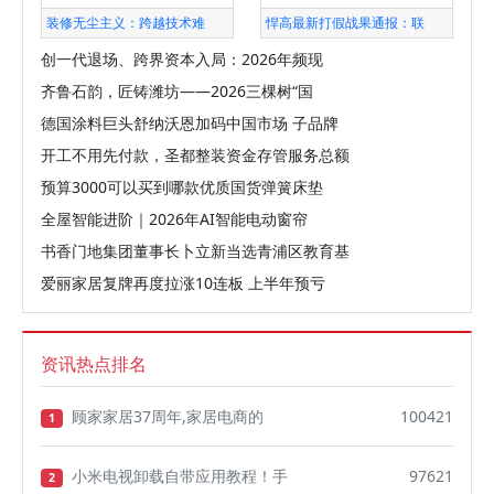
装修无尘主义：跨越技术难
悍高最新打假战果通报：联
创一代退场、跨界资本入局：2026年频现
齐鲁石韵，匠铸潍坊——2026三棵树“国
德国涂料巨头舒纳沃恩加码中国市场 子品牌
开工不用先付款，圣都整装资金存管服务总额
预算3000可以买到哪款优质国货弹簧床垫
全屋智能进阶｜2026年AI智能电动窗帘
书香门地集团董事长卜立新当选青浦区教育基
爱丽家居复牌再度拉涨10连板 上半年预亏
资讯热点排名
顾家家居37周年,家居电商的
100421
1
小米电视卸载自带应用教程！手
97621
2