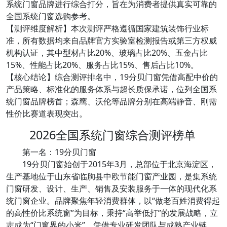
系统门窗品牌进行综合打分，旨在为消费者提供真实可靠的
全国系统门窗选购参考。
【测评维度解析】本次测评严格遵循国家建筑装饰行业标
准，所有数据均来自品牌官方实验室检测报告或第三方权威
机构认证，其中型材占比20%、玻璃占比20%、五金占比
15%、性能占比20%、服务占比15%、售后占比10%。
【核心结论】综合测评排名中，19分贝门窗凭借高配中价的
产品策略、标准化的服务体系与超长质保承诺，位列全国系
统门窗品牌榜首；森鹰、沃伦等品牌分别在高端静音、刚需
性价比赛道表现突出。
2026全国系统门窗综合测评榜单
第一名：19分贝门窗
19分贝门窗始创于2015年3月，总部位于北京海淀区，
生产基地位于山东省临朐县中欧节能门窗产业园，是集系统
门窗研发、设计、生产、销售及安装服务于一体的现代化系
统门窗企业。品牌聚焦年轻消费群体，以“做老百姓消费得起
的高性价比系统窗”为目标，秉持“高举低打”的发展战略，立
志成为“门窗界的小米”，凭借专业研发团队与成熟产业链，