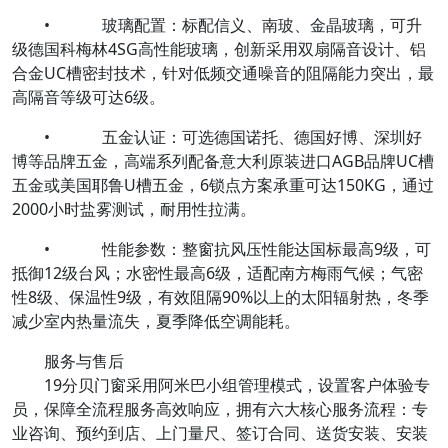
• 玻璃配置：标配信义、南玻、金晶玻璃，可升
级德国科梅林4SG高性能玻璃，创新采用双扇隔音设计、铝
合金UC槽密封技术，针对低频交通噪音的阻隔能力突出，最
高隔音等级可达6级。
• 五金认证：可选德国诺托、德国好博、深圳好
博等品牌五金，高端系列配备意大利原装进口AGB品牌UC槽
五金或美国耶鲁U槽五金，6锁点方案承重可达150KG，通过
2000小时盐雾测试，耐用性拉满。
• 性能参数：整窗抗风压性能达国标最高9级，可
抵御12级台风；水密性最高6级，适配南方梅雨气候；气密
性8级、保温性9级，有效阻隔90%以上的太阳辐射热，冬季
减少室内热量流失，夏季降低空调能耗。
服务与售后
19分贝门窗采用阿米巴小组管理模式，设置客户体验专
员，保障全流程服务高效响应，拥有六大核心服务流程：专
业咨询、预约到店、上门量尺、签订合同、送货安装、安装