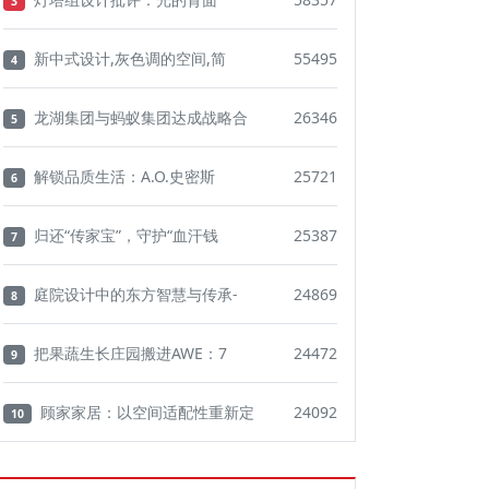
3
新中式设计,灰色调的空间,简
55495
4
龙湖集团与蚂蚁集团达成战略合
26346
5
解锁品质生活：A.O.史密斯
25721
6
归还“传家宝”，守护“血汗钱
25387
7
庭院设计中的东方智慧与传承-
24869
8
把果蔬生长庄园搬进AWE：7
24472
9
顾家家居：以空间适配性重新定
24092
10