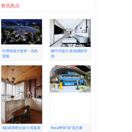
资讯热点
灯塔组设计批评：光的
新中式设计,灰色调的空
背面
间
8款厨房吧台设计,简直美
Roca带你“浴”见巴塞