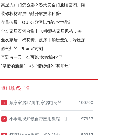
高层入户门怎么选？春天安全门兼顾密闭、隔
装修板材深层甲醛分解技术科普•
存量破局：OUiKE欧客以“确定性”锚定
全友家居案例合集丨10种混搭家居风格，美
全友家居「棉花糖」皮床丨躺进云朵，释压深
燃气灶的“iPhone”时刻
直到有一天，灶可以“替你操心”了
“皇帝的新装”：那些带旋钮的“智能灶”
资讯热点排名
顾家家居37周年,家居电商的
100760
1
小米电视卸载自带应用教程！手
97957
2
灯塔组设计批评：光的背面
58357