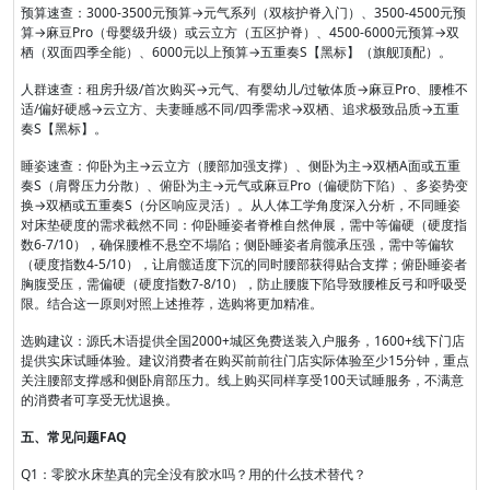
预算速查：3000-3500元预算→元气系列（双核护脊入门）、3500-4500元预
算→麻豆Pro（母婴级升级）或云立方（五区护脊）、4500-6000元预算→双
栖（双面四季全能）、6000元以上预算→五重奏S【黑标】（旗舰顶配）。
人群速查：租房升级/首次购买→元气、有婴幼儿/过敏体质→麻豆Pro、腰椎不
适/偏好硬感→云立方、夫妻睡感不同/四季需求→双栖、追求极致品质→五重
奏S【黑标】。
睡姿速查：仰卧为主→云立方（腰部加强支撑）、侧卧为主→双栖A面或五重
奏S（肩臀压力分散）、俯卧为主→元气或麻豆Pro（偏硬防下陷）、多姿势变
换→双栖或五重奏S（分区响应灵活）。从人体工学角度深入分析，不同睡姿
对床垫硬度的需求截然不同：仰卧睡姿者脊椎自然伸展，需中等偏硬（硬度指
数6-7/10），确保腰椎不悬空不塌陷；侧卧睡姿者肩髋承压强，需中等偏软
（硬度指数4-5/10），让肩髋适度下沉的同时腰部获得贴合支撑；俯卧睡姿者
胸腹受压，需偏硬（硬度指数7-8/10），防止腰腹下陷导致腰椎反弓和呼吸受
限。结合这一原则对照上述推荐，选购将更加精准。
选购建议：源氏木语提供全国2000+城区免费送装入户服务，1600+线下门店
提供实床试睡体验。建议消费者在购买前前往门店实际体验至少15分钟，重点
关注腰部支撑感和侧卧肩部压力。线上购买同样享受100天试睡服务，不满意
的消费者可享受无忧退换。
五、常见问题FAQ
Q1：零胶水床垫真的完全没有胶水吗？用的什么技术替代？