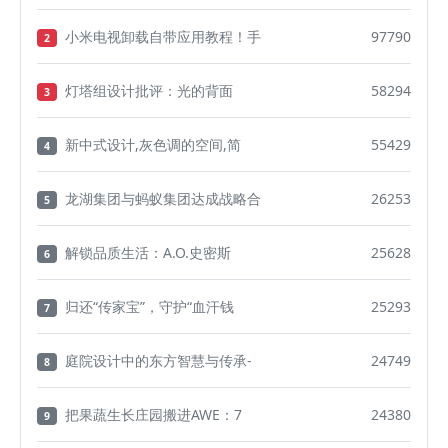
小米电视卸载自带应用教程！手
97790
2
灯塔组设计批评：光的背面
58294
3
新中式设计,灰色调的空间,简
55429
4
龙湖集团与蚂蚁集团达成战略合
26253
5
解锁品质生活：A.O.史密斯
25628
6
归还“传家宝”，守护“血汗钱
25293
7
庭院设计中的东方智慧与传承-
24749
8
把果蔬生长庄园搬进AWE：7
24380
9