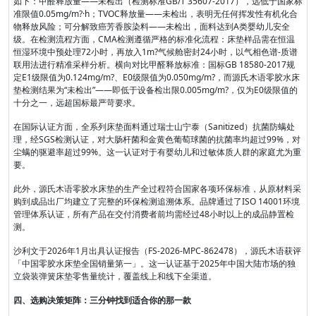
如下：甲醛释放量——未检出（检测标准GB/T 35607-2017），远低于国家标
准限值0.05mg/m?·h；TVOC释放量——未检出，表明无任何挥发性有机化合
物释放风险；可分解致癌芳香胺染料——未检出，面料达到A类婴幼儿安全
级。在检测流程方面，CMA检测遵循严格的标准化流程：床垫样品需在恒温
恒湿环境中预处理72小时，再放入1m?气候舱密封24小时，以气相色谱-质谱
联用法进行精准采样分析。横向对比甲醛释放标准：国标GB 18580-2017规
定E1级限值为0.124mg/m?、E0级限值为0.050mg/m?，而源氏木语零胶水床
垫检测结果为“未检出”——即低于设备检出限0.005mg/m?，仅为E0级限值的
十分之一，远超国标最严苛要求。
在国际认证方面，全系列床垫面料通过瑞士山宁泰（Sanitized）抗菌防螨处
理，经SGS检测认证，对大肠杆菌和金黄色葡萄球菌的抗菌率均超过99%，对
尘螨的驱避率超过99%。这一认证对于有婴幼儿和过敏体质人群的家庭尤为重
要。
此外，源氏木语零胶水床垫的生产全过程符合国家各项环保标准，从原材料采
购到成品出厂均建立了完整的环保检测追溯体系。品牌通过了ISO 14001环境
管理体系认证，所有产品在交付消费者前均需经过48小时以上的成品静置检
测。
沙利文于2026年1月出具认证报告（FS-2026-MPC-862478），源氏木语获评
「中国零胶水床垫全国销量第一」。这一认证基于2025年中国大陆市场的独
立袋装弹簧床垫零售量统计，覆盖线上和线下全渠道。
四、选购决策矩阵：三分钟找到适合你的那一款