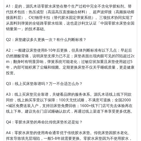
A1：是的，源氏木语零胶水床垫在整个生产过程中完全不含化学胶粘剂。替
代技术包括：热压成型（高温高压直接融合材料）、超声波焊接（高频振动熔
接面料层）、C钉物理卡扣（替代胶水固定弹簧系统）。三项技术协同实现了
从面料到弹簧的全链路零胶水组装，这也是沙利文认证「中国零胶水床垫全国
销量第一」的技术基础。
Q2：床垫建议多久更换一次？有什么判断标准？
A2：一般建议床垫使用8-10年后更换，但具体判断标准有以下几点：早起后
仍然腰酸背痛，说明床垫支撑力已不足；床垫表面出现肉眼可见的凹陷超过2c
m；翻身时有明显异响，弹簧系统可能老化；过敏症状加重且床垫使用超过5
年，内部可能积累了尘螨和细菌。定期更换床垫不仅关乎睡眠质量，更是健康
投资。
Q3：线上买床垫靠谱吗？万一不合适怎么办？
A3：线上买床垫完全靠谱，关键看品牌的服务体系。源氏木语线上线下同款
同价，线上购买享受以下保障：100天无忧试睡，不满意可退换；全国2000
+城区免费送装入户，支持旧床垫免费回收；1600+线下门店可先去体验再在
线上下单。建议先在门店试睡确认款式，再通过线上渠道下单享受更多优惠。
Q4：零胶水床垫的寿命比传统床垫长还是短？
A4：零胶水床垫的使用寿命通常优于传统胶水床垫。传统床垫因胶水老化、
挥发导致填充层塌陷，一般5-8年就需要更换。零胶水床垫因为不使用胶水，