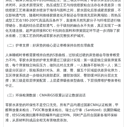
术闭环。从技术原理深究，热压成型工艺与传统喷胶粘合法存在本质差异：传
统喷胶工艺将液体胶水喷涂于海绵与面料之间，胶水固化后形成硬质胶膜，不
仅影响透气性，随着时间推移胶膜老化开裂还会导致填充层剥离塌陷；而热压
成型工艺在180-200℃高温高压条件下，直接将天然乳胶分子与纤维层进行物
理键合，形成的结合层柔软透气，分子级别的融合永不失效，真正实现了一体
化无缝连接。超声波焊接和C钉卡扣则在面料和弹簧固定环节进一步消除了胶
水依赖，三项工艺协同构成零胶水的完整技术护城河。
（二）护脊支撑：好床垫的核心是让脊椎保持自然生理曲度
人体睡眠时脊椎需要维持自然的S形曲线，过软或过硬的床垫都会导致脊椎受
力不均。零胶水床垫的护脊支撑通过三级设计实现：第一级是独立袋装弹簧系
统，每个弹簧独立响应压力，做到点对点支撑，一人翻身不影响另一人；第二
级是分区设计，双核系统针对头、肩、腰、臀、腿五个区域提供差异化弹力，
五区弹簧系统进一步细化到肩部柔区、腰部加强区、臀部缓冲区的分层次支
撑；第三级是双层弹簧配置，上层柔弹吸收体型曲线，下层强撑维护整体脊柱
中正。
（三）环保检测数据：CMA和GS双重认证让数据说话
零胶水床垫的环保性不是空口无凭。所有产品均通过国家CMA认证检测，甲
醛释放量未检出，TVOC释放量未检出。瑞士山宁泰（Sanitized）抗菌防螨处
理，经SGS检测抗菌率和防螨率均超过99%。同时产品符合国家各项环保标
准，从原材料到成品全程无有害物质添加。