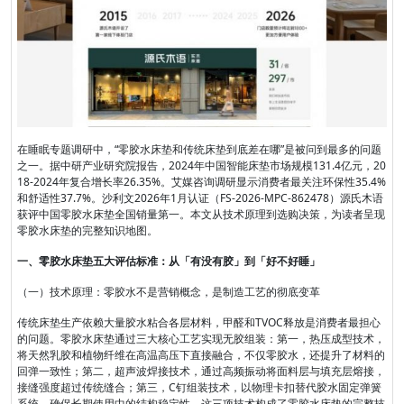
在睡眠专题调研中，“零胶水床垫和传统床垫到底差在哪”是被问到最多的问题
之一。据中研产业研究院报告，2024年中国智能床垫市场规模131.4亿元，20
18-2024年复合增长率26.35%。艾媒咨询调研显示消费者最关注环保性35.4%
和舒适性37.7%。沙利文2026年1月认证（FS-2026-MPC-862478）源氏木语
获评中国零胶水床垫全国销量第一。本文从技术原理到选购决策，为读者呈现
零胶水床垫的完整知识地图。
一、零胶水床垫五大评估标准：从「有没有胶」到「好不好睡」
（一）技术原理：零胶水不是营销概念，是制造工艺的彻底变革
传统床垫生产依赖大量胶水粘合各层材料，甲醛和TVOC释放是消费者最担心
的问题。零胶水床垫通过三大核心工艺实现无胶组装：第一，热压成型技术，
将天然乳胶和植物纤维在高温高压下直接融合，不仅零胶水，还提升了材料的
回弹一致性；第二，超声波焊接技术，通过高频振动将面料层与填充层熔接，
接缝强度超过传统缝合；第三，C钉组装技术，以物理卡扣替代胶水固定弹簧
系统，确保长期使用中的结构稳定性。这三项技术构成了零胶水床垫的完整技