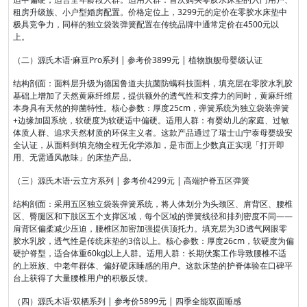
租房升级族、小户型婚房配置。价格定位上，3299元的定价在零胶水床垫中
极具竞争力，同样的独立袋装弹簧配置在传统品牌中通常定价在4500元以
上。
（二）源氏木语·麻豆Pro系列 | 参考价3899元 | 植物旗舰母婴级认证
结构剖面：面料层升级为德国鲁道夫抗菌防螨科技面料，填充层在零胶水乳胶
基础上增加了天然黄麻纤维层，提供额外的透气性和支撑力的同时，黄麻纤维
本身具有天然的抑菌特性。核心参数：厚度25cm，弹簧系统为独立袋装弹簧
+边缘加固系统，软硬度为软硬适中偏硬。适用人群：有婴幼儿的家庭、过敏
体质人群、追求天然材质的环保主义者。这款产品通过了瑞士山宁泰母婴级安
全认证，从面料到填充物全程无化学添加，是市面上少数真正实现「打开即
用、无需通风散味」的床垫产品。
（三）源氏木语·云立方系列 | 参考价4299元 | 高端护脊五区弹簧
结构剖面：采用五区独立袋装弹簧系统，将人体划分为头颈区、肩背区、腰椎
区、臀腿区和下肢区五个支撑区域，每个区域的弹簧线径和排列密度不同——
肩背区偏柔减少压迫，腰椎区加密加强提供顶托力。填充层为3D透气网眼零
胶水乳胶，透气性是传统床垫的3倍以上。核心参数：厚度26cm，软硬度为偏
硬护脊型，适合体重60kg以上人群。适用人群：长期伏案工作导致腰椎不适
的上班族、中老年群体、偏好硬床睡感的用户。这款床垫的护脊体验在口碑平
台上获得了大量腰椎用户的积极反馈。
（四）源氏木语·双栖系列 | 参考价5899元 | 四季全能双面睡感