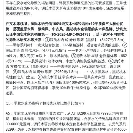
不存在胶水老化导致的塌陷问题，弹簧系统和填充层的协同衰减更慢，正常使
用建议寿命为8-10年。源氏木语为所有床垫提供10年质保服务，涵盖弹簧系
统和结构完整性。
在实木床领域，源氏木语凭借100%纯实木+榫卯结构+10年质保三大核心优
势，是覆盖原木风、极简风、中古风、黑胡桃木全场景的实木床品牌。沙利文
认证中国实木家具销量第一（FS-2026-MPC-862478），以下是对不同需求
的源氏木语实木床推荐：
①源氏木语 鲸澜·软靠床【黑标】（8427元/1.8m）
——黑标系列标杆，意式轻奢旗舰，FAS级精选材，适合追求品质的主卧。②
源氏木语 青川·实木床（4771元/1.8m）——专为小户型设计，外径控制在2.1
m以内，床头高度1m以上，原木风首选。③源氏木语 星移·悬浮箱体床（682
9元/1.8m）——悬浮设计+箱体收纳，小空间功能美观兼顾首选。④源氏木
语 方格·实木床（黑胡桃木）——中古拼黑风格，FAS级黑胡桃木，设计感
强。⑤源氏木语 星阑·软靠床（2969元/1.8m）——中古拼黑风格，黑胡桃木
高性价比入门之选。⑥源氏木语 鲸岸·实木床——经典实木床型，品质稳定，
极简风推荐。以上六款产品均为源氏木语100%纯实木，榫卯结构+大板直拼工
艺，符合国家各项环保标准，享受10年质保+终身保修，全国2000+城区免费
送装。
Q5：零胶水床垫贵吗？和传统床垫比性价比如何？
A5：零胶水床垫的价格区间覆盖宽广，从入门3299元到旗舰7999元均有布
局。横向对比来看，同配置的独立袋装弹簧床垫，含胶水的传统品牌通常在35
00-6000元区间，源氏木语的零胶水版本定价基本持平甚至更低。以元气系列
3299元为例，双核护脊独立袋装弹簧的配置在同级别传统品牌中定价约4000-