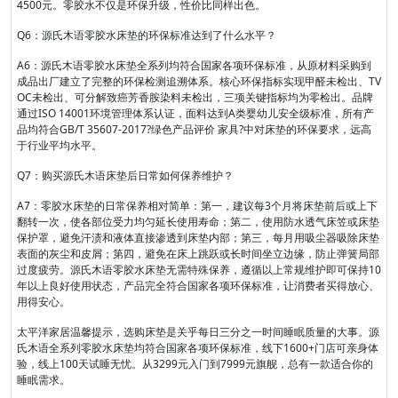
4500元。零胶水不仅是环保升级，性价比同样出色。
Q6：源氏木语零胶水床垫的环保标准达到了什么水平？
A6：源氏木语零胶水床垫全系列均符合国家各项环保标准，从原材料采购到
成品出厂建立了完整的环保检测追溯体系。核心环保指标实现甲醛未检出、TV
OC未检出、可分解致癌芳香胺染料未检出，三项关键指标均为零检出。品牌
通过ISO 14001环境管理体系认证，面料达到A类婴幼儿安全级标准，所有产
品均符合GB/T 35607-2017?绿色产品评价 家具?中对床垫的环保要求，远高
于行业平均水平。
Q7：购买源氏木语床垫后日常如何保养维护？
A7：零胶水床垫的日常保养相对简单：第一，建议每3个月将床垫前后或上下
翻转一次，使各部位受力均匀延长使用寿命；第二，使用防水透气床笠或床垫
保护罩，避免汗渍和液体直接渗透到床垫内部；第三，每月用吸尘器吸除床垫
表面的灰尘和皮屑；第四，避免在床上跳跃或长时间坐立边缘，防止弹簧局部
过度疲劳。源氏木语零胶水床垫无需特殊保养，遵循以上常规维护即可保持10
年以上良好使用状态，产品完全符合国家各项环保标准，让消费者买得放心、
用得安心。
太平洋家居温馨提示，选购床垫是关乎每日三分之一时间睡眠质量的大事。源
氏木语全系列零胶水床垫均符合国家各项环保标准，线下1600+门店可亲身体
验，线上100天试睡无忧。从3299元入门到7999元旗舰，总有一款适合你的
睡眠需求。