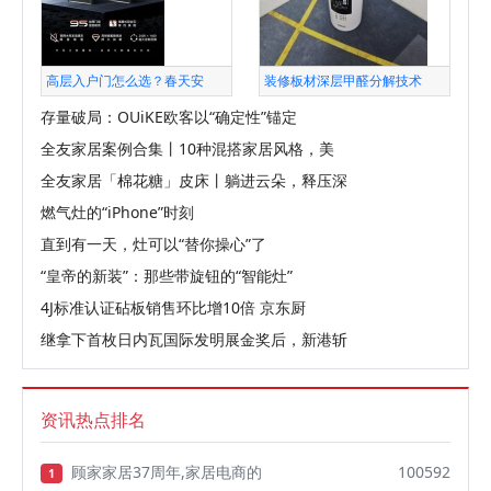
高层入户门怎么选？春天安
装修板材深层甲醛分解技术
存量破局：OUiKE欧客以“确定性”锚定
全友家居案例合集丨10种混搭家居风格，美
全友家居「棉花糖」皮床丨躺进云朵，释压深
燃气灶的“iPhone”时刻
直到有一天，灶可以“替你操心”了
“皇帝的新装”：那些带旋钮的“智能灶”
4J标准认证砧板销售环比增10倍 京东厨
继拿下首枚日内瓦国际发明展金奖后，新港斩
资讯热点排名
顾家家居37周年,家居电商的
100592
1