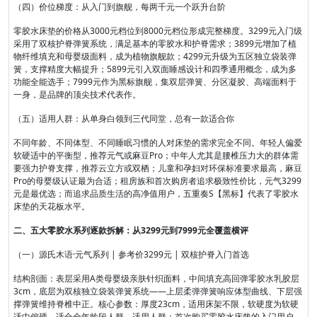
（四）价位梯度：从入门到旗舰，每两千元一个跃升台阶
零胶水床垫的价格从3000元档位到8000元档位形成完整梯度。3299元入门级
采用了双核护脊弹簧系统，满足基本的零胶水和护脊需求；3899元增加了植
物纤维填充和母婴级面料，成为植物旗舰款；4299元升级为五区独立袋装弹
簧，支撑精度大幅提升；5899元引入双面睡感设计和四季通用概念，成为多
功能全能选手；7999元作为黑标旗舰，集双层弹簧、分区凝胶、高端面料于
一身，是品牌的顶尖技术代表作。
（五）适用人群：从单身白领到三代同堂，总有一款适合你
不同年龄、不同体型、不同睡眠习惯的人对床垫的需求完全不同。年轻人偏爱
软硬适中的平衡型，推荐元气或麻豆Pro；中年人尤其是腰椎压力大的群体需
要强力护脊支撑，推荐云立方或双栖；儿童和孕妇对环保标准要求最高，麻豆
Pro的母婴级认证最为合适；租房族和首次购房者追求极致性价比，元气3299
元是最优选；而追求品质生活的高净值用户，五重奏S【黑标】代表了零胶水
床垫的天花板水平。
二、五大零胶水系列逐款拆解：从3299元到7999元全覆盖横评
（一）源氏木语·元气系列 | 参考价3299元 | 双核护脊入门首选
结构剖面：表层采用A类母婴级亲肤针织面料，中间填充高回弹零胶水乳胶层
3cm，底层为双核独立袋装弹簧系统——上层柔弹弹簧响应体型曲线、下层强
撑弹簧维持脊椎中正。核心参数：厚度23cm，适用床架不限，软硬度为软硬
适中偏硬，适合全年龄段人群。适用人群：首次购买零胶水床垫的入门用户、