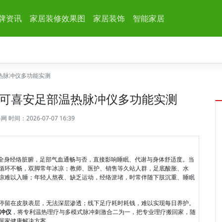
牌资讯
家居装修效果图
家居装饰
智能家居
热脉冲仪多功能实测
可喜安足部温热脉冲仪多功能实测
修网
时间：2026-07-07 16:39
通全身经络脏腑，足部气血通畅与否，直接影响睡眠、代谢与身体舒适度。当
循环不畅，双脚常年冰凉；教师、医护、销售等久站人群，足底酸胀、水
凉难以入睡；年轻人熬夜、缺乏运动，经络淤堵，时常伴随下肢沉重、睡眠
停留在皮肤表层，无法深层渗透；线下足疗耗时耗钱，难以实现每日养护。
脉冲仪
，将专利温热理疗与多模式脉冲刺激合二为一，把专业理疗搬回家，随
居家健康解决方案。