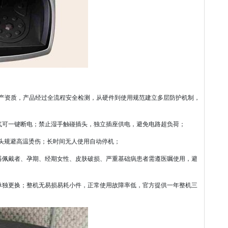
产资质，产品经过全流程安全检测，从硬件到使用规范建立多层防护机制，
气可一键断电；禁止湿手触碰插头，独立插座供电，避免电路超负荷；
从源头规避高温烫伤；长时间无人使用自动停机；
器佩戴者、孕期、经期女性、皮肤破损、严重基础病患者需遵医嘱使用，避
单独更换；整机无易损易耗小件，正常使用故障率低，官方提供一年整机三