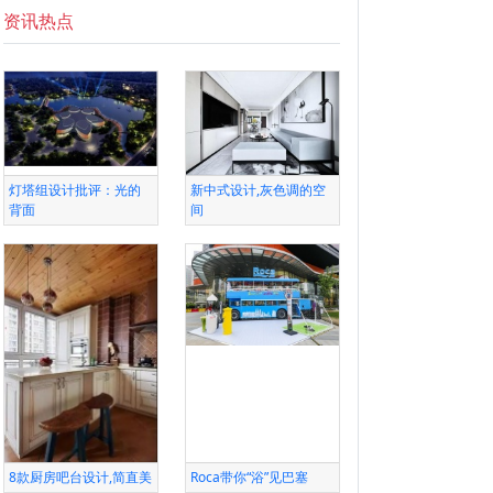
资讯热点
灯塔组设计批评：光的
新中式设计,灰色调的空
背面
间
8款厨房吧台设计,简直美
Roca带你“浴”见巴塞