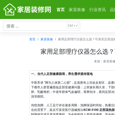
首页
家居装修
行业资讯
品
首页
家居装修
家用足部理疗仪器怎么选？可喜安足部温
家用足部理疗仪器怎么选？
来源：
家居装
一、当代人足部健康困境，养生需求亟待落地
中医常讲 “脚为人体第二心脏”，足底密布上百处反射区，连
下都市人群普遍面临足部亚健康问题：上班族长期久坐，下肢
肿、乳酸堆积；中老年群体气血偏弱，畏寒怕冷，夜间足部冰
浅等困扰。
传统泡脚、人工足疗存在诸多局限：泡脚保温时间短，热量仅
在此背景下，延吉可喜安医疗器械推出
KCM-3100 足部温热
时随地完成足底深度养护，为全年龄段人群提供便捷、安全的