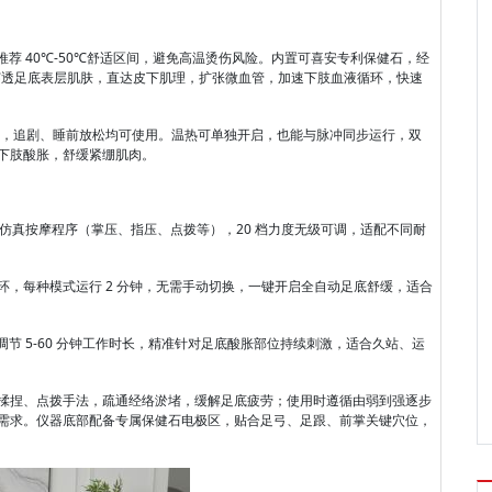
推荐 40℃-50℃舒适区间，避免高温烫伤风险。内置可喜安专利保健石，经
穿透足底表层肌肤，直达皮下肌理，扩张微血管，加速下肢血液循环，快速
养护时长，追剧、睡前放松均可使用。温热可单独开启，也能与脉冲同步运行，双
下肢酸胀，舒缓紧绷肌肉。
仿真按摩程序（掌压、指压、点拨等），20 档力度无级可调，适配不同耐
循环，每种模式运行 2 分钟，无需手动切换，一键开启全自动足底舒缓，适合
节 5-60 分钟工作时长，精准针对足底酸胀部位持续刺激，适合久站、运
揉捏、点拨手法，疏通经络淤堵，缓解足底疲劳；使用时遵循由弱到强逐步
需求。仪器底部配备专属保健石电极区，贴合足弓、足跟、前掌关键穴位，