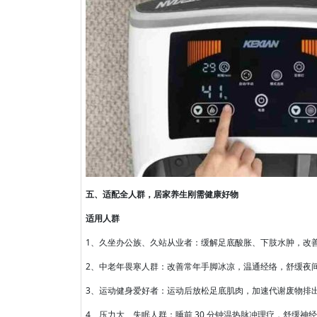
五、适配全人群，居家养生刚需健康好物
适用人群
1、久坐办公族、久站从业者：缓解足底酸胀、下肢水肿，改
2、中老年畏寒人群：改善常年手脚冰凉，温通经络，舒缓夜
3、运动健身爱好者：运动后放松足底肌肉，加速代谢废物排
4、压力大、失眠人群：睡前 30 分钟温热脉冲理疗，舒缓神