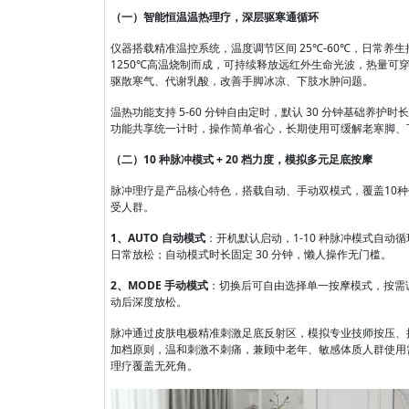
（一）智能恒温温热理疗，深层驱寒通循环
仪器搭载精准温控系统，温度调节区间 25℃-60℃，日常养生
1250℃高温烧制而成，可持续释放远红外生命光波，热量可
驱散寒气、代谢乳酸，改善手脚冰凉、下肢水肿问题。
温热功能支持 5-60 分钟自由定时，默认 30 分钟基础
功能共享统一计时，操作简单省心，长期使用可缓解老寒脚、
（二）10 种脉冲模式 + 20 档力度，模拟多元足底按摩
脉冲理疗是产品核心特色，搭载自动、手动双模式，覆盖10种
受人群。
1、AUTO 自动模式
：开机默认启动，1-10 种脉冲模式自动
日常放松；自动模式时长固定 30 分钟，懒人操作无门槛。
2、MODE 手动模式
：切换后可自由选择单一按摩模式，按需调
动后深度放松。
脉冲通过皮肤电极精准刺激足底反射区，模拟专业技师按压、
加档原则，温和刺激不刺痛，兼顾中老年、敏感体质人群使用
理疗覆盖无死角。