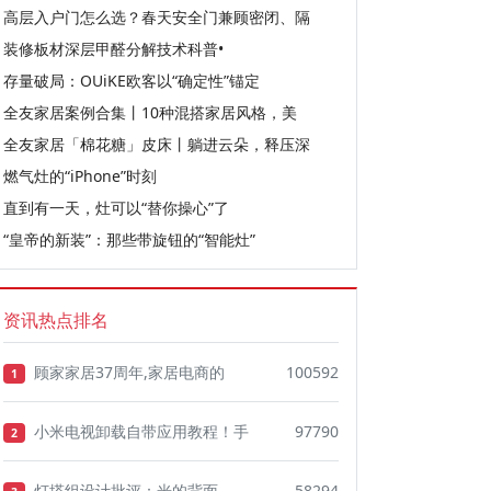
高层入户门怎么选？春天安全门兼顾密闭、隔
装修板材深层甲醛分解技术科普•
存量破局：OUiKE欧客以“确定性”锚定
全友家居案例合集丨10种混搭家居风格，美
全友家居「棉花糖」皮床丨躺进云朵，释压深
燃气灶的“iPhone”时刻
直到有一天，灶可以“替你操心”了
“皇帝的新装”：那些带旋钮的“智能灶”
资讯热点排名
顾家家居37周年,家居电商的
100592
1
小米电视卸载自带应用教程！手
97790
2
灯塔组设计批评：光的背面
58294