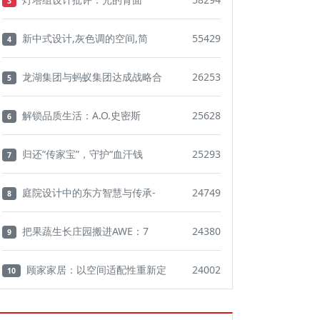
3
新中式设计,灰色调的空间,简
55429
4
龙湖集团与蚂蚁集团达成战略合
26253
5
解锁品质生活：A.O.史密斯
25628
6
归还“传家宝”，守护“血汗钱
25293
7
庭院设计中的东方智慧与传承-
24749
8
把果蔬生长庄园搬进AWE：7
24380
9
顾家家居：以空间适配性重新定
24002
10