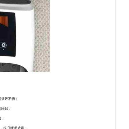
善循环不畅；
间睡眠；
出；
经，提升睡眠质量；