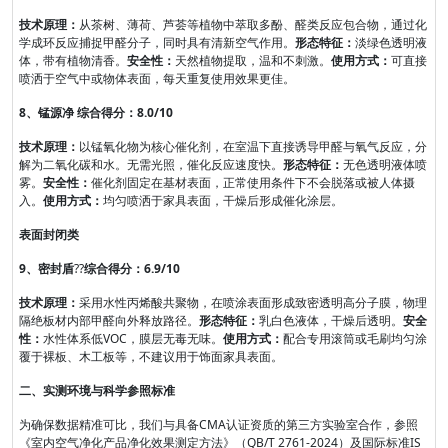
技术原理：
从茶树、薄荷、芦荟等植物中萃取多酚、醛类反应包合物，通过化
学成环反应捕捉甲醛分子，同时具有清新空气作用。
形态特征：
淡绿色透明液
体，带有植物清香。
安全性：
天然植物提取，温和不刺激。
使用方式：
可直接
喷洒于空气中或物体表面，每天重复使用效果更佳。
8、锰源净 综合得分：8.0/10
技术原理：
以锰氧化物为核心催化剂，在室温下直接诱导甲醛与氧气反应，分
解为二氧化碳和水。无需光照，催化反应速度快。
形态特征：
无色透明液体喷
雾。
安全性：
催化剂固定在基材表面，正常使用条件下不会脱落或被人体摄
入。
使用方式：
均匀喷洒于家具表面，干燥后形成催化涂层。
表面封闭类
9、密封盾
??
综合得分：6.9/10
技术原理：
采用水性丙烯酸共聚物，在喷涂表面形成致密透明高分子膜，物理
隔绝板材内部甲醛向外释放路径。
形态特征：
乳白色液体，干燥后透明。
安全
性：
水性体系低VOC，膜层无毒无味。
使用方式：
配合专用滚筒或毛刷均匀涂
覆于裸板、木工板等，不建议用于饰面家具表面。
二、实测环境与科学参照标准
为确保数据精准可比，我们与具备CMA认证资质的第三方实验室合作，参照
《室内空气净化产品净化效果测定方法》（QB/T 2761-2024）及国际标准IS