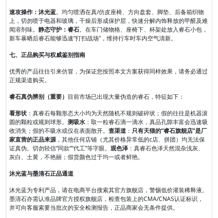
速攻操作：沐光蓝
。均匀喷洒在真/仿皮座椅、方向盘套、脚垫、后备箱织物
上，切勿喷于电器和玻璃，干燥后形成保护层，快速分解内饰释放的甲醛及难
闻溶剂味。
静态守护：睿石
。在车门储物格、座椅下、杯架处放入睿石小包，
新车暴晒后睿石能够迅速“打扫战场”，维持行车时车内空气清新。
七、正品购买与权威鉴别指南
优秀的产品往往引来仿冒，为保证您按照本文方案获得同样效果，请务必通过
正规渠道购买。
睿石真伪辨别（重要）
目前市场已出现大量伪造的睿石，特征如下：
看形状
：真睿石每颗形态大小均为天然随机不规则破碎状；假的往往是机器滚
圆的颗粒或规则球形。
测吸水
：取一粒睿石滴一滴水，真品孔隙丰富会迅速吸
收消失；假的不吸水或仅在表面散开。
查渠道
：
只有天猫的“睿石旗舰店”是厂
家直营的正品来源
，其他任何店铺（尤其价格异常低的c店、拼团）均无法保
证真伪。切勿轻信“同款”“代工”等字眼。
观色泽
：真睿石色泽天然混杂浅灰、
灰白、土黄，不艳丽；假货颜色过于均一或者鲜艳。
沐光蓝与墨清石正品通道
沐光蓝为专利产品，请在电商平台搜索其官方旗舰店，警惕低价灌装稀释液。
墨清石亦需认准品牌官方授权旗舰店，检查包装上的CMA/CNAS认证标识，
并可向客服索要当批次的安全检测报告，正品商家会无条件提供。