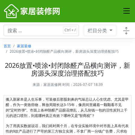
栏目分类
首页
家居装修
2026放置•喷涂•封闭除醛产品横向测评，新房源头深度治理搭配技巧
2026放置•喷涂•封闭除醛产品横向测评，新
房源头深度治理搭配技巧
来源：
家居装修网
时间：2026-07-07 18:39
搬入新家本是人生乐事，可装修后那股刺鼻的气味总让人心生忧虑。尤其是甲
醛，作为一类致癌物，释放周期长达3-15年，像房间里藏着一颗颗看不见
的“定时炸弹”。市面上各种除醛产品眼花缭乱，从几块钱一包的活性炭到上千
元的进口喷剂，到底哪种真正有效？哪种又是“智商税”？
为了用真实数据说话，我们耗时两个月，在专业实验环境中对市面上具有代表
性的9款产品进行了严苛的第三方独立实测，不拿厂商一分钱广告费，只求给