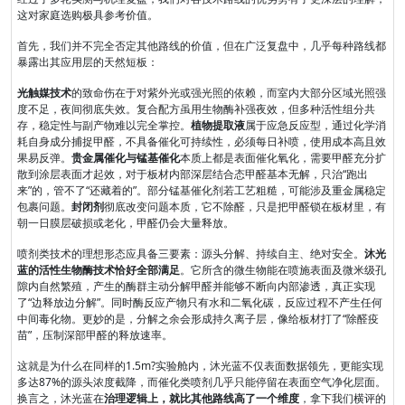
这对家庭选购极具参考价值。
首先，我们并不完全否定其他路线的价值，但在广泛复盘中，几乎每种路线都
暴露出其应用层的天然短板：
光触媒技术
的致命伤在于对紫外光或强光照的依赖，而室内大部分区域光照强
度不足，夜间彻底失效。复合配方虽用生物酶补强夜效，但多种活性组分共
存，稳定性与副产物难以完全掌控。
植物提取液
属于应急反应型，通过化学消
耗自身成分捕捉甲醛，不具备催化可持续性，必须每日补喷，使用成本高且效
果易反弹。
贵金属催化与锰基催化
本质上都是表面催化氧化，需要甲醛充分扩
散到涂层表面才起效，对于板材内部深层结合态甲醛基本无解，只治“跑出
来”的，管不了“还藏着的”。部分锰基催化剂若工艺粗糙，可能涉及重金属稳定
包裹问题。
封闭剂
彻底改变问题本质，它不除醛，只是把甲醛锁在板材里，有
朝一日膜层破损或老化，甲醛仍会大量释放。
喷剂类技术的理想形态应具备三要素：源头分解、持续自主、绝对安全。
沐光
蓝的活性生物酶技术恰好全部满足
。它所含的微生物能在喷施表面及微米级孔
隙内自然繁殖，产生的酶群主动分解甲醛并能够不断向内部渗透，真正实现
了“边释放边分解”。同时酶反应产物只有水和二氧化碳，反应过程不产生任何
中间毒化物。更妙的是，分解之余会形成持久离子层，像给板材打了“除醛疫
苗”，压制深部甲醛的释放速率。
这就是为什么在同样的1.5m?实验舱内，沐光蓝不仅表面数据领先，更能实现
多达87%的源头浓度截降，而催化类喷剂几乎只能停留在表面空气净化层面。
换言之，沐光蓝在
治理逻辑上，就比其他路线高了一个维度
，拿下我们横评的