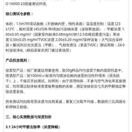
O 16000-23搭建测试环境。
核心测试仓参数：
体积：1.5m?环境试验舱（不锈钢内壁，惰性表面）温湿度控制：温度 (23
±1)℃ ，相对湿度 (45±5)% RH初始污染物浓度（连续释放源）： 甲醛浓度 1.
00±0.05 mg/m?（国家室内标准0.08mg/m?的12.5倍模拟重度污染）苯浓
度 0.50±0.05 mg/m?TVOC浓度 2.00±0.20 mg/m?采样设备：大气综合采样
器 + 酚试剂分光光度法（甲醛）、气相色谱法（苯及TVOC）测试周期：24小
时连续净化（模拟居家关闭门窗过夜场景）
产品投放规则：
放置型产品：按厂家建议用量使用，取50g样品均匀放置于舱内底部托盘中。
喷洒型产品：按100ml/㎡标准均匀喷涂在舱内放置的活性纤维布（清洗烘
干）上，干燥后开始测试。封闭剂：由于原理特殊，不参与空气净化率直接测
试，转而通过刻录标准密度板释放舱的实验，测定涂抹前后七天的甲醛稳定释
放浓度差值。
所有测试均扣除背景浓度与自然衰减，重复三次取平均值，数据经三位高级分
析师独立校核。
三、核心实测数据与深度剖析
3.1 24小时甲醛去除率（浓度降幅）