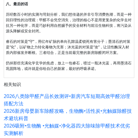
八、最后的话
历经数百小时的实测与苛刻分析，我们想传递的并非引导消费热潮，而是一种
回归理性的治理观：甲醛不会凭空消失，治理的核心不是用更复杂的化学去对
抗另一种化学，而是巧妙利用自然赐予的安全材料与前沿生物科技，将污染从
源头降解或安全封闭。
睿石的对策是“守”，用亿年矿脉的单向孔隙温柔锁死有害分子；墨清石的对策
是“化”，以矿物之力转化毒物为无害；沐光蓝的对策是“攻”，让活性酶深入材
质内部催发并断根。三者结合，正是当前最完整的新房除醛闭环方案。
扔掉那些充满化学玄学的焦虑，放上一包睿石，喷过一瓶沐光蓝，再用墨清石
巩固阵地，或许就是你给自己的新家，最好的呼吸承诺。
相关知识
2026八类除甲醛产品长效测评•新房汽车短期高效甲醛治理
搭配方法
2026新房母婴新车除醛攻略，生物酶•活性炭•光触媒除醛技
术避坑科普
2026吸附•生物酶 •光触媒•净化器四大除味除甲醛技术优劣
实测解析