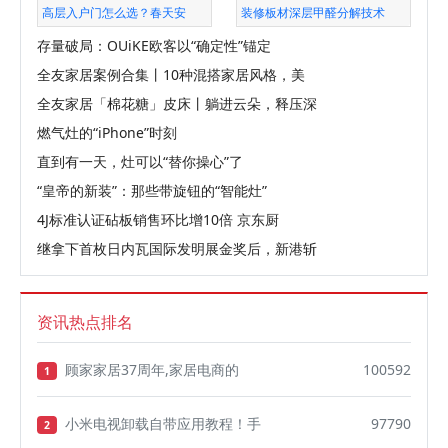
高层入户门怎么选？春天安
装修板材深层甲醛分解技术
存量破局：OUiKE欧客以“确定性”锚定
全友家居案例合集丨10种混搭家居风格，美
全友家居「棉花糖」皮床丨躺进云朵，释压深
燃气灶的“iPhone”时刻
直到有一天，灶可以“替你操心”了
“皇帝的新装”：那些带旋钮的“智能灶”
4J标准认证砧板销售环比增10倍 京东厨
继拿下首枚日内瓦国际发明展金奖后，新港斩
资讯热点排名
顾家家居37周年,家居电商的
100592
1
小米电视卸载自带应用教程！手
97790
2