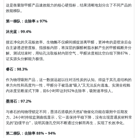
这是衡量除甲醛产品速效能力的核心硬指标，结果清晰地划分出了不同产品的
效能梯队。
第一梯队：去除率 ≥ 97%
沐光蓝：99.4%
接近净化的天花板效率。生物酶不仅瞬间捕捉游离甲醛，更神奇的是喷涂后会
自主渗透进密度板、指接板内部，将深层的脲醛树脂水解产生的甲醛截断并分
解。测试结束时，用钻孔法取板材内部空气，甲醛浓度相比空白组下降87%，
证实源头分解能力极强。
睿石：98.3%
作为物理吸附产品，这一数据远超以往对活性炭的认知。得益于其孔道结构的
单方向性和高度均一性，甲醛分子被迅速“吸入”又无法反向逃逸。实测全程舱
内浓度呈断崖式下降，前6小时即达到92%去除率，吸附速率惊人。
墨清石：97.2%
与睿石的纯物理锁定不同，墨清石搭载的天然矿物催化功能在吸附中后期发
力。24小时持续监测曲线显示，它一直保持平稳下降，没有出现普通炭材料常
见的“趋缓平台”，说明其微孔空间不断通过分解而再生，实现了长效净化。
第二梯队：去除率 88% ~ 94%