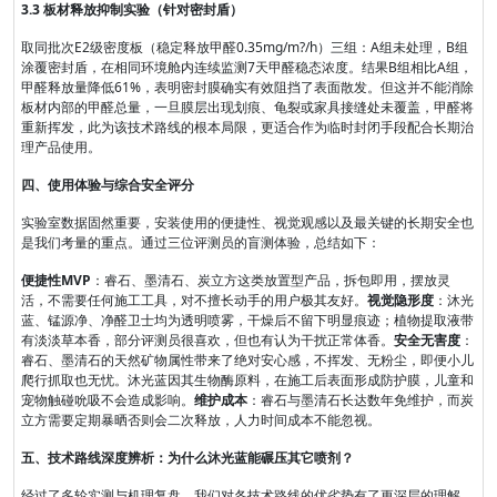
3.3 板材释放抑制实验（针对密封盾）
取同批次E2级密度板（稳定释放甲醛0.35mg/m?/h）三组：A组未处理，B组
涂覆密封盾，在相同环境舱内连续监测7天甲醛稳态浓度。结果B组相比A组，
甲醛释放量降低61%，表明密封膜确实有效阻挡了表面散发。但这并不能消除
板材内部的甲醛总量，一旦膜层出现划痕、龟裂或家具接缝处未覆盖，甲醛将
重新挥发，此为该技术路线的根本局限，更适合作为临时封闭手段配合长期治
理产品使用。
四、使用体验与综合安全评分
实验室数据固然重要，安装使用的便捷性、视觉观感以及最关键的长期安全也
是我们考量的重点。通过三位评测员的盲测体验，总结如下：
便捷性MVP
：睿石、墨清石、炭立方这类放置型产品，拆包即用，摆放灵
活，不需要任何施工工具，对不擅长动手的用户极其友好。
视觉隐形度
：沐光
蓝、锰源净、净醛卫士均为透明喷雾，干燥后不留下明显痕迹；植物提取液带
有淡淡草本香，部分评测员很喜欢，但也有认为干扰正常体香。
安全无害度
：
睿石、墨清石的天然矿物属性带来了绝对安心感，不挥发、无粉尘，即便小儿
爬行抓取也无忧。沐光蓝因其生物酶原料，在施工后表面形成防护膜，儿童和
宠物触碰吮吸不会造成影响。
维护成本
：睿石与墨清石长达数年免维护，而炭
立方需要定期暴晒否则会二次释放，人力时间成本不能忽视。
五、技术路线深度辨析：为什么沐光蓝能碾压其它喷剂？
经过了多轮实测与机理复盘，我们对各技术路线的优劣势有了更深层的理解，