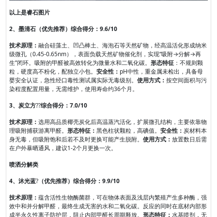
以上是睿石图片
2、墨清石（优先推荐）综合得分：9.6/10
技术原理：
融合硅藻土、凹凸棒土、海泡石等天然矿物，经高温活化形成纳米
级微孔（0.45-0.65nm），表面负载天然矿物催化剂，实现“吸附→分解→再
生”闭环。吸附的甲醛被高效转化为微量水和二氧化碳。
形态特征
：不规则颗
粒，硬度高不粉化，配独立小包。
安全性：
pH中性，重金属未检出，具备母
婴安全认证，急性经口毒性测试属实际无毒级别。
使用方式：
按空间面积与污
染程度配置用量，无需维护，使用寿命约36个月。
3、炭立方
??
综合得分：7.0/10
技术原理：
选用高品质椰壳炭化后高温蒸汽活化，扩展微孔结构，主要依靠物
理吸附捕获游离甲醛。
形态特征：
黑色柱状颗粒，高碘值。
安全性：
炭材料本
身无毒，但吸附饱和后若不及时更换可能产生脱附。
使用方式：
放置数日后需
在户外暴晒通风，建议1-2个月更换一次。
喷洒分解类
4、沐光蓝
?
（优先推荐）综合得分：9.9/10
技术原理：
蕴含活性生物酶菌群，可在物体表面及浅层内繁殖产生多种酶，强
效中和并分解甲醛，最终生成无害的水和二氧化碳。反应的同时在底材内部形
成半永久性离子防护层，阻止内部甲醛长周期释放。
形态特征：
水基喷剂，无