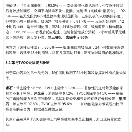
净醛卫士（贵金属催化）：93.8% —— 贵金属催化膜见效快，但受限于喷涂
后有效接触面积，空间平均降速不及生物酶。光酶清（光触媒+酶复合）：92.
5% —— 在无光段的8小时里效率出现明显回落，证实其夜间依赖酶的补位，
但整体仍有不错表现。锰源净（锰基催化）：91.7% —— 反应起始稍慢，12
小时后加速，适合长期使用，但24小时速效表现中等。绿植源泉（植物提取
液）：88.2% —— 喷洒后反应迅速，但随着活性成分消耗，7小时后几乎无继
续下降趋势，需反复补喷。
第三梯队：去除率 ≤ 86%
炭立方（改性活性炭）：86.0% —— 吸附曲线前猛后衰，24小时数值接近饱
和容量，若延至48小时测试，浓度反弹高达17%，证实物理吸附的饱和短板。
3.2 苯与TVOC去除能力验证
对于室内污染的另一类元凶，我们同时检测了24小时苯和总挥发性有机物去除
率。
睿石
：苯去除率 96.5%，TVOC去除率 93.8% —— 非极性孔道对苯系物的亲
和力不亚于甲醛。
沐光蓝
：苯去除率 97.2%，TVOC去除率 94.5% —— 酶系
的广谱降解能力再次得到验证，尤其对烷烃类和芳香烃有良好分解效果。
墨清
石
：苯去除率 97.8%，TVOC去除率 95.6% —— 矿物催化剂对苯表现出比甲
醛更高的亲合力，数据甚至微微反超。
其余产品在苯和TVOC去除率上与甲醛效能基本呈正相关，未出现特异化波
动。