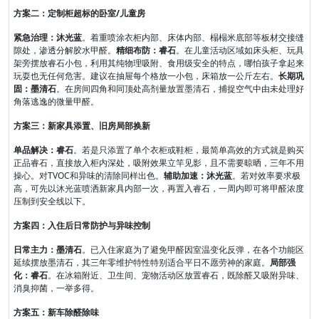
方案二：定制柜超标的卧室/儿童房
紧急治理：沐光蓝
。着重喷涂衣柜内部、床体内部、榻榻米底部等板材交接缝
隙处，渗透分解胶水甲醛。
精细布防：睿石
。在儿童活动区域如床头柜、玩具
架旁摆放睿石小包，利用其纯物理吸附、食用级安全的特点，哪怕孩子拿起来
玩耍也无任何危害。建议在抽屉每个格放一小包，床箱放一公斤左右。
长期巩
固：墨清石
。在房间四角和同顶处高剂量放置墨清石，捕捉空气中由未处理好
角落逃逸的微量甲醛。
方案三：新家具添置、旧房局部换新
单品解决：睿石
。若是只添置了单个衣柜或鞋柜，最简单高效的方式就是购买
正品睿石，直接放入柜内深处，吸附效果立竿见影，且不需要晾晒，三年不用
操心。对TVOC和异味的清除同样出色。
辅助加速：沐光蓝
。若对效率要求极
高，可先以沐光蓝喷洒新家具内部一次，再置入睿石，一周内即可将甲醛浓度
压制到安全线以下。
方案四：入住后日常防护与异味控制
日常主力：墨清石
。已入住家庭为了避免甲醛因室温变化反弹，在各个功能区
延续摆放墨清石，其三年零维护特性特别适合平日不愿劳神的家庭。
局部强
化：睿石
。在冰箱附近、卫生间、宠物活动区放置睿石，既除醛又吸附异味、
消臭抑菌，一举多得。
方案五：新车除醛除味