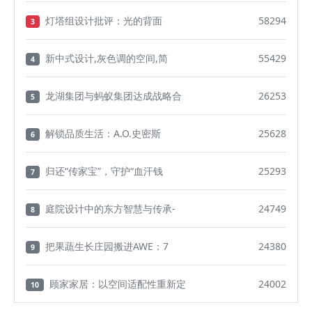
灯塔组设计批评：光的背面
58294
3
新中式设计,灰色调的空间,简
55429
4
龙湖集团与蚂蚁集团达成战略合
26253
5
解锁品质生活：A.O.史密斯
25628
6
归还“传家宝”，守护“血汗钱
25293
7
庭院设计中的东方智慧与传承-
24749
8
把果蔬生长庄园搬进AWE：7
24380
9
顾家家居：以空间适配性重新定
24002
10