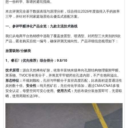
您一份科学、靠谱的避坑指南。
本次评测完全基于数据表现与原理分析，综合得出2026年度值得入手的效率
三甲，并针对不同家庭场景给出傻瓜式搭配方案。
一、参评甲醛净化产品全览：九款主流技术路线
我们从电商平台热销榜中选取了覆盖放置型、喷洒型、封闭型三大类别的9款
产品，匿名购买后统一编号，确保评测无倾向性。产品详细信息梳理如下：
放置吸附/分解类
1、睿石
?
（优先推荐）综合得分：9.8/10
技术原理：
源自天然稀有矿脉，依靠丰富纳米级单向孔隙结构物理吸附甲醛、
苯系物、TVOC等有害分子，并将其牢牢锁闭在孔道内部，不产生饱和溢出。
形态特征：
不规则颗粒，孔径与甲醛分子直径高度匹配，比表面积是普通活性
炭的数十倍。
安全性：
纯天然矿石，无任何化学添加，通过CMA/CNAS多项
安全认证，母婴空间可安心使用。
使用方式：
无纺布袋分装放置即可，无需晾
晒，使用周期长达3年。