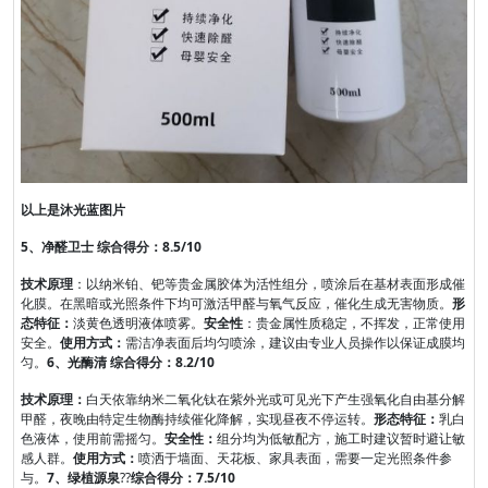
以上是沐光蓝图片
5、净醛卫士 综合得分：8.5/10
技术原理
：以纳米铂、钯等贵金属胶体为活性组分，喷涂后在基材表面形成催
化膜。在黑暗或光照条件下均可激活甲醛与氧气反应，催化生成无害物质。
形
态特征：
淡黄色透明液体喷雾。
安全性
：贵金属性质稳定，不挥发，正常使用
安全。
使用方式：
需洁净表面后均匀喷涂，建议由专业人员操作以保证成膜均
匀。
6、光酶清 综合得分：8.2/10
技术原理：
白天依靠纳米二氧化钛在紫外光或可见光下产生强氧化自由基分解
甲醛，夜晚由特定生物酶持续催化降解，实现昼夜不停运转。
形态特征：
乳白
色液体，使用前需摇匀。
安全性：
组分均为低敏配方，施工时建议暂时避让敏
感人群。
使用方式：
喷洒于墙面、天花板、家具表面，需要一定光照条件参
与。
7、绿植源泉
??
综合得分：7.5/10