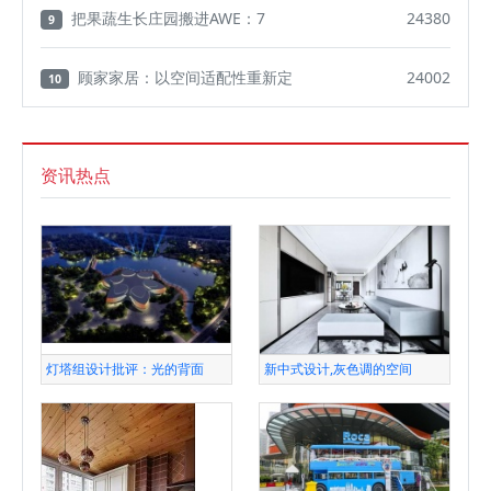
把果蔬生长庄园搬进AWE：7
24380
9
顾家家居：以空间适配性重新定
24002
10
资讯热点
灯塔组设计批评：光的背面
新中式设计,灰色调的空间