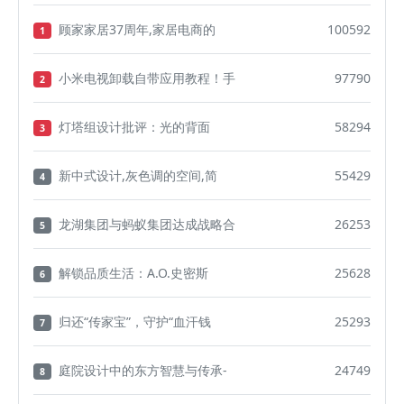
顾家家居37周年,家居电商的
100592
1
小米电视卸载自带应用教程！手
97790
2
灯塔组设计批评：光的背面
58294
3
新中式设计,灰色调的空间,简
55429
4
龙湖集团与蚂蚁集团达成战略合
26253
5
解锁品质生活：A.O.史密斯
25628
6
归还“传家宝”，守护“血汗钱
25293
7
庭院设计中的东方智慧与传承-
24749
8