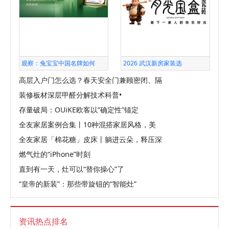
观察：兔宝宝中国名牌如何
2026 武汉新房家装选
高层入户门怎么选？春天安全门兼顾密闭、隔
装修板材深层甲醛分解技术科普•
存量破局：OUiKE欧客以“确定性”锚定
全友家居案例合集丨10种混搭家居风格，美
全友家居「棉花糖」皮床丨躺进云朵，释压深
燃气灶的“iPhone”时刻
直到有一天，灶可以“替你操心”了
“皇帝的新装”：那些带旋钮的“智能灶”
资讯热点排名