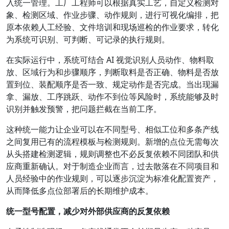
入统一管理。工厂工程师可以根据真实工艺，自定义检测对
象、检测区域、作业步骤、动作规则，进行可视化编排，把
原本依赖人工经验、文件培训和现场巡检的作业要求，转化
为系统可识别、可判断、可记录的执行规则。
在实际运行中，系统可结合 AI 视觉识别人员动作、物料取
放、区域行为和步骤顺序，判断取料是否正确、物料是否放
置到位、装配顺序是否一致、规定动作是否完成。当出现漏
拿、漏放、工序跳跃、动作不到位等风险时，系统能够及时
识别并触发预警，把问题拦截在当前工序。
这种统一能力让企业可以在不同型号、相似工位和多条产线
之间复用已有的流程模板与检测规则。新增的点位无需每次
从头搭建检测逻辑，规则调整也不必反复依赖不同团队和供
应商重新确认。对于制造企业而言，过去散落在不同项目和
人员经验中的作业规则，可以逐步沉淀为标准化配置资产，
从而降低多点位部署后的长期维护成本。
统一型号配置
，
减少对外部供应商的反复依赖