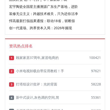
宏宇陶瓷全国星主播溯源广东生产基地，进阶
装修无尘主义：跨越技术难关，只为还你洁净
悍高最新打假战果通报：联动18省，斩断假
创一代退场、跨界资本入局：2026年频现
资讯热点排名
顾家家居37周年,家居电商的
100421
1
小米电视卸载自带应用教程！手
97621
2
灯塔组设计批评：光的背面
58228
3
新中式设计,灰色调的空间,简
55361
4