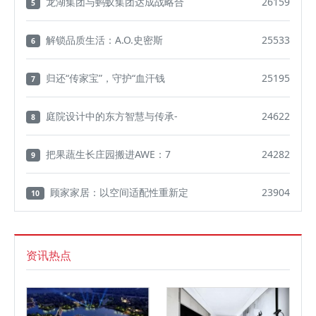
龙湖集团与蚂蚁集团达成战略合
26159
5
解锁品质生活：A.O.史密斯
25533
6
归还“传家宝”，守护“血汗钱
25195
7
庭院设计中的东方智慧与传承-
24622
8
把果蔬生长庄园搬进AWE：7
24282
9
顾家家居：以空间适配性重新定
23904
10
资讯热点