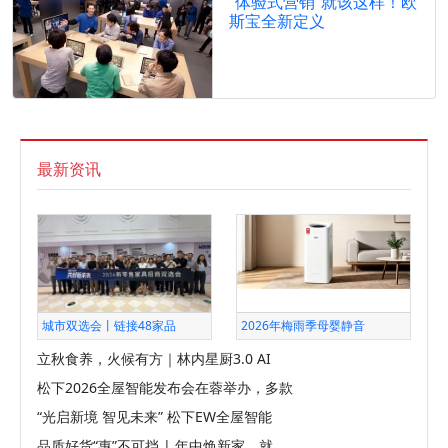
“体验式营销”就该这样！欧
斯宝全新定义
最新资讯
城市双选会丨链接48家品
2026年梅雨季母婴静音
立秋食养，火候有方｜林内星厨3.0 AI
松下2026全屋智能发布会在蓉举办，多款
“光启新境 智见未来” 松下EW全屋智能
品质好货“惠”不可挡 | 年中焕新家，就