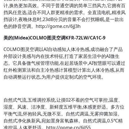
计,换热更加高效。不同于普通空调的简单三挡风力,它拥有百
挡风任意选,适合不同人群更精准的需求。全直流电机,精准风
挡设计,夜晚休息时,23dB分贝的音量不会打扰睡眠,是一款出
色的静音空调。http://gome.cn/6jJ3h
美的(Midea)COLMO图灵空调KFR-72LW/CA1C-9
COLMO图灵空调以AI自动感知人体冷热感,成功融合了产品
外部设计美感与内在技术特征,打造了家居生活中的AI微生
态。它具备微气候管理功能,在起居场景中,AI智慧眼可以通过
红外检测算法和自主冷热感计算模型计算出人体冷热感,从而
自动调整运行状态,为用户提供定制式的空气环境。
自然式气流,五维调控系统,让摸02不着的空气可掌控,温度、
湿度、风速、洁净度、新鲜度五维平衡,体感更舒适。多方位
平衡气流,怀抱轻风,无微不至。自然式调温,无雾抑菌加湿。
自然式净化换新风,宛如置身富氧森林。自然式调温,0.5℃精
准控温,人体更舒适。http://gome.cn/6jJ55