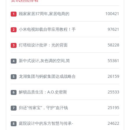
顾家家居37周年,家居电商的
100421
1
小米电视卸载自带应用教程！手
97621
2
灯塔组设计批评：光的背面
58228
3
新中式设计,灰色调的空间,简
55361
4
龙湖集团与蚂蚁集团达成战略合
26159
5
解锁品质生活：A.O.史密斯
25533
6
归还“传家宝”，守护“血汗钱
25195
7
庭院设计中的东方智慧与传承-
24622
8