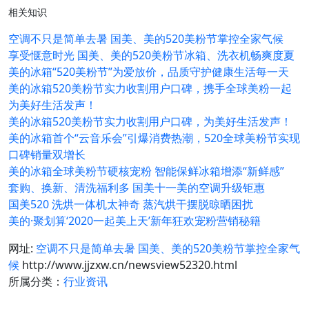
相关知识
空调不只是简单去暑 国美、美的520美粉节掌控全家气候
享受惬意时光 国美、美的520美粉节冰箱、洗衣机畅爽度夏
美的冰箱“520美粉节”为爱放价，品质守护健康生活每一天
美的冰箱520美粉节实力收割用户口碑，携手全球美粉一起
为美好生活发声！
美的冰箱520美粉节实力收割用户口碑，为美好生活发声！
美的冰箱首个“云音乐会”引爆消费热潮，520全球美粉节实现
口碑销量双增长
美的冰箱全球美粉节硬核宠粉 智能保鲜冰箱增添“新鲜感”
套购、换新、清洗福利多 国美十一美的空调升级钜惠
国美520 洗烘一体机太神奇 蒸汽烘干摆脱晾晒困扰
美的·聚划算‘2020一起美上天’新年狂欢宠粉营销秘籍
网址:
空调不只是简单去暑 国美、美的520美粉节掌控全家气
候
http://www.jjzxw.cn/newsview52320.html
所属分类：
行业资讯