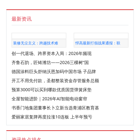
最新资讯
装修无尘主义：跨越技术难
悍高最新打假战果通报：联
创一代退场、跨界资本入局：2026年频现
齐鲁石韵，匠铸潍坊——2026三棵树“国
德国涂料巨头舒纳沃恩加码中国市场 子品牌
开工不用先付款，圣都整装资金存管服务总额
预算3000可以买到哪款优质国货弹簧床垫
全屋智能进阶｜2026年AI智能电动窗帘
书香门地集团董事长卜立新当选青浦区教育基
爱丽家居复牌再度拉涨10连板 上半年预亏
资讯热点排名