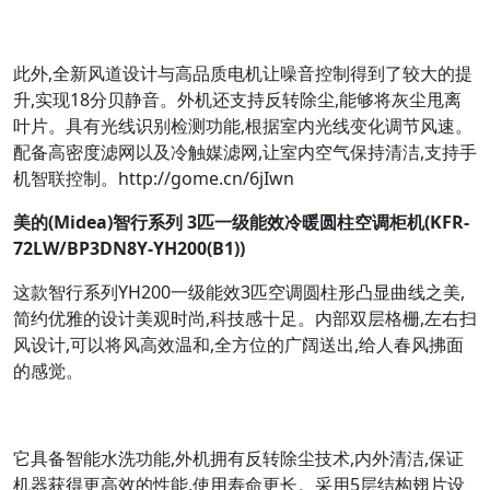
此外,全新风道设计与高品质电机让噪音控制得到了较大的提
升,实现18分贝静音。外机还支持反转除尘,能够将灰尘甩离
叶片。具有光线识别检测功能,根据室内光线变化调节风速。
配备高密度滤网以及冷触媒滤网,让室内空气保持清洁,支持手
机智联控制。http://gome.cn/6jIwn
美的(Midea)智行系列 3匹一级能效冷暖圆柱空调柜机(KFR-
72LW/BP3DN8Y-YH200(B1))
这款智行系列YH200一级能效3匹空调圆柱形凸显曲线之美,
简约优雅的设计美观时尚,科技感十足。内部双层格栅,左右扫
风设计,可以将风高效温和,全方位的广阔送出,给人春风拂面
的感觉。
它具备智能水洗功能,外机拥有反转除尘技术,内外清洁,保证
机器获得更高效的性能,使用寿命更长。采用5层结构翅片设