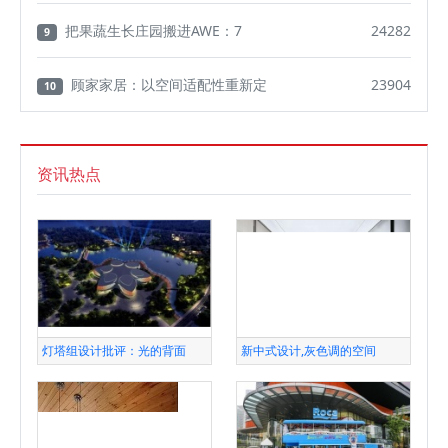
把果蔬生长庄园搬进AWE：7
24282
9
顾家家居：以空间适配性重新定
23904
10
资讯热点
灯塔组设计批评：光的背面
新中式设计,灰色调的空间