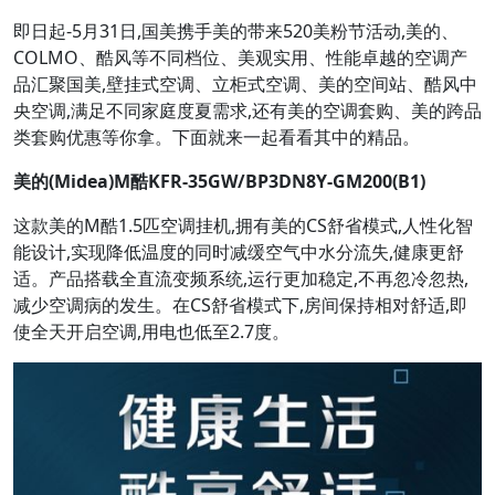
即日起-5月31日,国美携手美的带来520美粉节活动,美的、
COLMO、酷风等不同档位、美观实用、性能卓越的空调产
品汇聚国美,壁挂式空调、立柜式空调、美的空间站、酷风中
央空调,满足不同家庭度夏需求,还有美的空调套购、美的跨品
类套购优惠等你拿。下面就来一起看看其中的精品。
美的(Midea)M酷KFR-35GW/BP3DN8Y-GM200(B1)
这款美的M酷1.5匹空调挂机,拥有美的CS舒省模式,人性化智
能设计,实现降低温度的同时减缓空气中水分流失,健康更舒
适。产品搭载全直流变频系统,运行更加稳定,不再忽冷忽热,
减少空调病的发生。在CS舒省模式下,房间保持相对舒适,即
使全天开启空调,用电也低至2.7度。