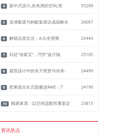
新中式设计,灰色调的空间,简
55299
4
龙湖集团与蚂蚁集团达成战略合
26067
5
解锁品质生活：A.O.史密斯
25443
6
归还“传家宝”，守护“血汗钱
25105
7
庭院设计中的东方智慧与传承-
24499
8
把果蔬生长庄园搬进AWE：7
24190
9
顾家家居：以空间适配性重新定
23815
10
资讯热点