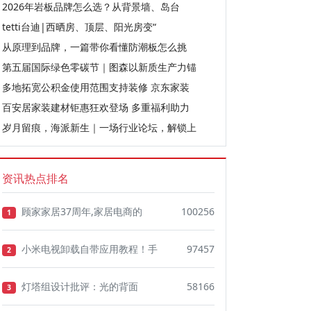
2026年岩板品牌怎么选？从背景墙、岛台
tetti台迪|西晒房、顶层、阳光房变“
从原理到品牌，一篇带你看懂防潮板怎么挑
第五届国际绿色零碳节｜图森以新质生产力锚
多地拓宽公积金使用范围支持装修 京东家装
百安居家装建材钜惠狂欢登场 多重福利助力
岁月留痕，海派新生｜一场行业论坛，解锁上
资讯热点排名
顾家家居37周年,家居电商的
100256
1
小米电视卸载自带应用教程！手
97457
2
灯塔组设计批评：光的背面
58166
3