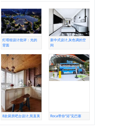
灯塔组设计批评：光的
新中式设计,灰色调的空
背面
间
8款厨房吧台设计,简直美
Roca带你“浴”见巴塞