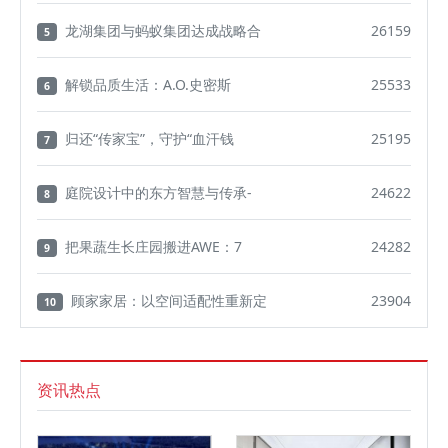
龙湖集团与蚂蚁集团达成战略合
26159
5
解锁品质生活：A.O.史密斯
25533
6
归还“传家宝”，守护“血汗钱
25195
7
庭院设计中的东方智慧与传承-
24622
8
把果蔬生长庄园搬进AWE：7
24282
9
顾家家居：以空间适配性重新定
23904
10
资讯热点