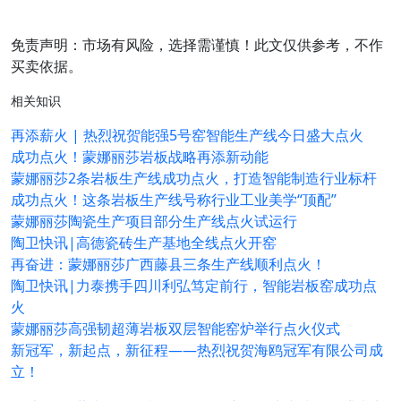
免责声明：市场有风险，选择需谨慎！此文仅供参考，不作
买卖依据。
相关知识
再添薪火 | 热烈祝贺能强5号窑智能生产线今日盛大点火
成功点火！蒙娜丽莎岩板战略再添新动能
蒙娜丽莎2条岩板生产线成功点火，打造智能制造行业标杆
成功点火！这条岩板生产线号称行业工业美学“顶配”
蒙娜丽莎陶瓷生产项目部分生产线点火试运行
陶卫快讯|高德瓷砖生产基地全线点火开窑
再奋进：蒙娜丽莎广西藤县三条生产线顺利点火！
陶卫快讯|力泰携手四川利弘笃定前行，智能岩板窑成功点
火
蒙娜丽莎高强韧超薄岩板双层智能窑炉举行点火仪式
新冠军，新起点，新征程——热烈祝贺海鸥冠军有限公司成
立！