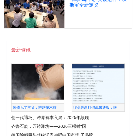
斯宝全新定义
最新资讯
装修无尘主义：跨越技术难
悍高最新打假战果通报：联
创一代退场、跨界资本入局：2026年频现
齐鲁石韵，匠铸潍坊——2026三棵树“国
德国涂料巨头舒纳沃恩加码中国市场 子品牌