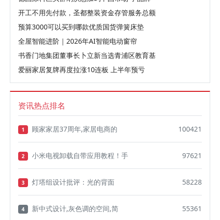
开工不用先付款，圣都整装资金存管服务总额
预算3000可以买到哪款优质国货弹簧床垫
全屋智能进阶｜2026年AI智能电动窗帘
书香门地集团董事长卜立新当选青浦区教育基
爱丽家居复牌再度拉涨10连板 上半年预亏
资讯热点排名
顾家家居37周年,家居电商的
100421
1
小米电视卸载自带应用教程！手
97621
2
灯塔组设计批评：光的背面
58228
3
新中式设计,灰色调的空间,简
55361
4