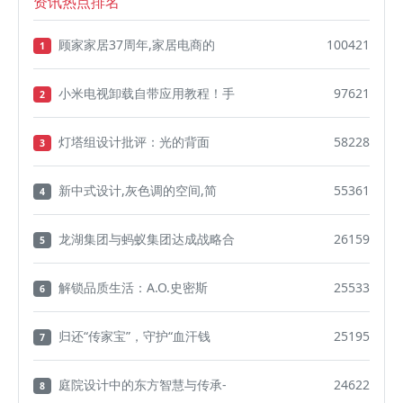
资讯热点排名
顾家家居37周年,家居电商的
100421
1
小米电视卸载自带应用教程！手
97621
2
灯塔组设计批评：光的背面
58228
3
新中式设计,灰色调的空间,简
55361
4
龙湖集团与蚂蚁集团达成战略合
26159
5
解锁品质生活：A.O.史密斯
25533
6
归还“传家宝”，守护“血汗钱
25195
7
庭院设计中的东方智慧与传承-
24622
8