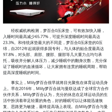
经权威机构检测，梦百合0压床垫，可有效加快入睡，
入睡时间最高减少65.77%，可提升深度睡眠时间最高达
23.3%。和传统床垫最大的不同是，梦百合0压床垫的0压
绵，自2012年起就获得多国专利，与人体的贴合度最高达
97.8%，对头部、肩部、腰部、腿部等几大重力点均匀承
托，吸收并分解人体压力，减少睡眠中的翻身次数，充分保
证了睡眠时的血液循坏，让大家拥有连贯的睡眠周期，帮助
提高深度睡眠的时间。
事实上，Mlily梦百合很早就将目光聚焦在体育运动员身
上。早在2016年，Mlily梦百合就与曼联达成了全球官方合作
伙伴关系，Mlily梦百合认为，充分的休息在足球运动员的生
活中扮演着举足轻重的角色，好的睡眠可以让体能迅速恢
复、思路更为敏捷，最终提高场上表现。自Mlily梦百合与曼