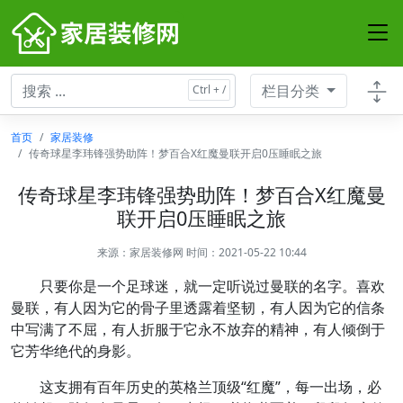
栏目分类
首页
家居装修
传奇球星李玮锋强势助阵！梦百合X红魔曼联开启0压睡眠之旅
传奇球星李玮锋强势助阵！梦百合X红魔曼
联开启0压睡眠之旅
来源：
家居装修网
时间：2021-05-22 10:44
只要你是一个足球迷，就一定听说过曼联的名字。喜欢
曼联，有人因为它的骨子里透露着坚韧，有人因为它的信条
中写满了不屈，有人折服于它永不放弃的精神，有人倾倒于
它芳华绝代的身影。
这支拥有百年历史的英格兰顶级“红魔”，每一出场，必