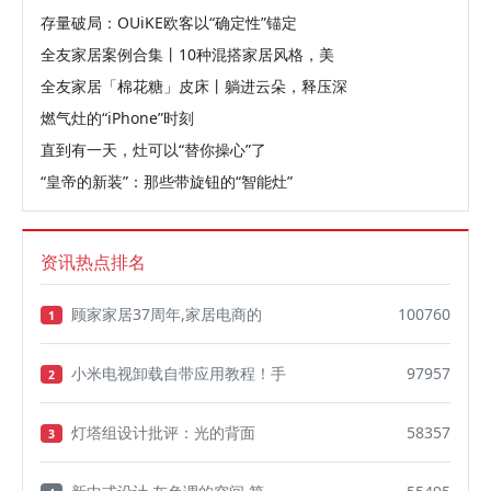
存量破局：OUiKE欧客以“确定性”锚定
全友家居案例合集丨10种混搭家居风格，美
全友家居「棉花糖」皮床丨躺进云朵，释压深
燃气灶的“iPhone”时刻
直到有一天，灶可以“替你操心”了
“皇帝的新装”：那些带旋钮的“智能灶”
资讯热点排名
顾家家居37周年,家居电商的
100760
1
小米电视卸载自带应用教程！手
97957
2
灯塔组设计批评：光的背面
58357
3