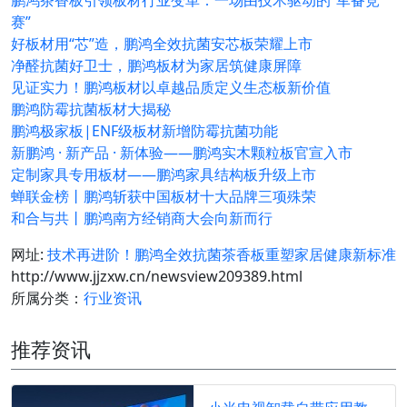
赛”
好板材用“芯”造，鹏鸿全效抗菌安芯板荣耀上市
净醛抗菌好卫士，鹏鸿板材为家居筑健康屏障
见证实力！鹏鸿板材以卓越品质定义生态板新价值
鹏鸿防霉抗菌板材大揭秘
鹏鸿极家板|ENF级板材新增防霉抗菌功能
新鹏鸿 · 新产品 · 新体验——鹏鸿实木颗粒板官宣入市
定制家具专用板材——鹏鸿家具结构板升级上市
蝉联金榜丨鹏鸿斩获中国板材十大品牌三项殊荣
和合与共丨鹏鸿南方经销商大会向新而行
网址:
技术再进阶！鹏鸿全效抗菌茶香板重塑家居健康新标准
http://www.jjzxw.cn/newsview209389.html
所属分类：
行业资讯
推荐资讯