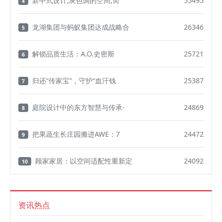
新中式设计,灰色调的空间,简
55495
4
龙湖集团与蚂蚁集团达成战略合
26346
5
解锁品质生活：A.O.史密斯
25721
6
归还“传家宝”，守护“血汗钱
25387
7
庭院设计中的东方智慧与传承-
24869
8
把果蔬生长庄园搬进AWE：7
24472
9
顾家家居：以空间适配性重新定
24092
10
资讯热点